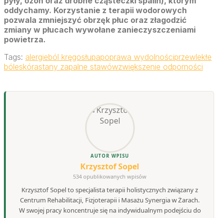
pyły, ozon oraz drobne cząsteczki spalin), którym
oddychamy. Korzystanie z terapii wodorowych
pozwala zmniejszyć obrzęk płuc oraz złagodzić
zmiany w płucach wywołane zanieczyszczeniami
powietrza.
Tags:
alergie
ból kręgosłupa
poprawa wydolności
przewlekłe
bóle
skóra
stany zapalne stawów
zwiększenie odporności
AUTOR WPISU
Krzysztof Sopel
534 opublikowanych wpisów
Krzysztof Sopel to specjalista terapii holistycznych związany z
Centrum Rehabilitacji, Fizjoterapii i Masażu Synergia w Żarach.
W swojej pracy koncentruje się na indywidualnym podejściu do