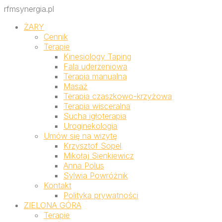
rfmsynergia.pl
ŻARY
Cennik
Terapie
Kinesiology Taping
Fala uderzeniowa
Terapia manualna
Masaż
Terapia czaszkowo-krzyżowa
Terapia wisceralna
Sucha igłoterapia
Uroginekologia
Umów się na wizytę
Krzysztof Sopel
Mikołaj Sienkiewicz
Anna Polus
Sylwia Powróżnik
Kontakt
Polityka prywatności
ZIELONA GÓRA
Terapie