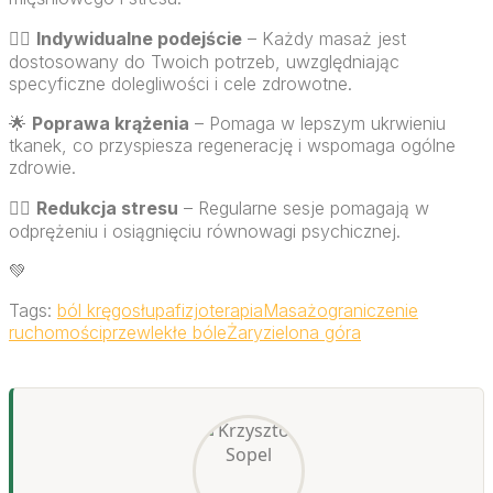
💆‍♂️
Indywidualne podejście
– Każdy masaż jest
dostosowany do Twoich potrzeb, uwzględniając
specyficzne dolegliwości i cele zdrowotne.
🌟
Poprawa krążenia
– Pomaga w lepszym ukrwieniu
tkanek, co przyspiesza regenerację i wspomaga ogólne
zdrowie.
🧘‍♀️
Redukcja stresu
– Regularne sesje pomagają w
odprężeniu i osiągnięciu równowagi psychicznej.
💚
Tags:
ból kręgosłupa
fizjoterapia
Masaż
ograniczenie
ruchomości
przewlekłe bóle
Żary
zielona góra