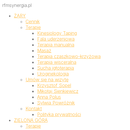
rfmsynergia.pl
ŻARY
Cennik
Terapie
Kinesiology Taping
Fala uderzeniowa
Terapia manualna
Masaż
Terapia czaszkowo-krzyżowa
Terapia wisceralna
Sucha igłoterapia
Uroginekologia
Umów się na wizytę
Krzysztof Sopel
Mikołaj Sienkiewicz
Anna Polus
Sylwia Powróżnik
Kontakt
Polityka prywatności
ZIELONA GÓRA
Terapie