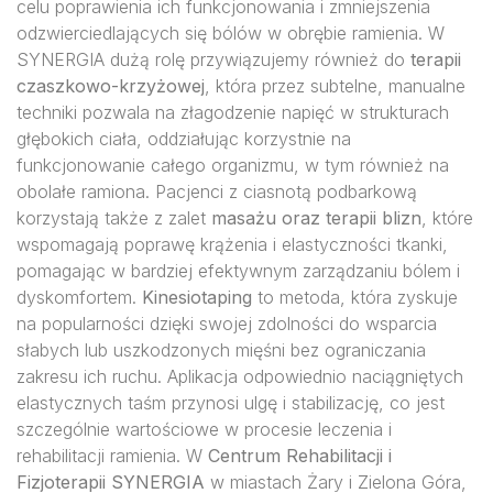
celu poprawienia ich funkcjonowania i zmniejszenia
odzwierciedlających się bólów w obrębie ramienia. W
SYNERGIA dużą rolę przywiązujemy również do
terapii
czaszkowo-krzyżowej
, która przez subtelne, manualne
techniki pozwala na złagodzenie napięć w strukturach
głębokich ciała, oddziałując korzystnie na
funkcjonowanie całego organizmu, w tym również na
obolałe ramiona. Pacjenci z ciasnotą podbarkową
korzystają także z zalet
masażu oraz terapii blizn
, które
wspomagają poprawę krążenia i elastyczności tkanki,
pomagając w bardziej efektywnym zarządzaniu bólem i
dyskomfortem.
Kinesiotaping
to metoda, która zyskuje
na popularności dzięki swojej zdolności do wsparcia
słabych lub uszkodzonych mięśni bez ograniczania
zakresu ich ruchu. Aplikacja odpowiednio naciągniętych
elastycznych taśm przynosi ulgę i stabilizację, co jest
szczególnie wartościowe w procesie leczenia i
rehabilitacji ramienia. W
Centrum Rehabilitacji i
Fizjoterapii SYNERGIA
w miastach Żary i Zielona Góra,