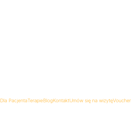
Dla Pacjenta
Terapie
Blog
Kontakt
Umów się na wizytę
Voucher