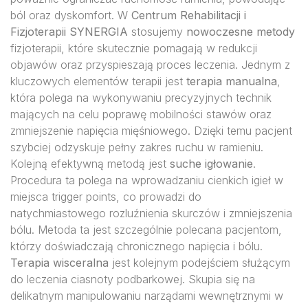
ból oraz dyskomfort. W
Centrum Rehabilitacji i
Fizjoterapii SYNERGIA
stosujemy
nowoczesne metody
fizjoterapii, które skutecznie pomagają w redukcji
objawów oraz przyspieszają proces leczenia. Jednym z
kluczowych elementów terapii jest
terapia manualna
,
która polega na wykonywaniu precyzyjnych technik
mających na celu poprawę mobilności stawów oraz
zmniejszenie napięcia mięśniowego. Dzięki temu pacjent
szybciej odzyskuje pełny zakres ruchu w ramieniu.
Kolejną efektywną metodą jest
suche igłowanie
.
Procedura ta polega na wprowadzaniu cienkich igieł w
miejsca trigger points, co prowadzi do
natychmiastowego rozluźnienia skurczów i zmniejszenia
bólu. Metoda ta jest szczególnie polecana pacjentom,
którzy doświadczają chronicznego napięcia i bólu.
Terapia wisceralna
jest kolejnym podejściem służącym
do leczenia ciasnoty podbarkowej. Skupia się na
delikatnym manipulowaniu narządami wewnętrznymi w