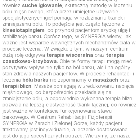
również
suche igłowanie
, skuteczną metodę w leczeniu
bólu mięśniowego, która przez umiejętne używanie
specjalistycznych igieł pomaga w rozluźnianiu tkanek i
zmniejszeniu bólu. To podejście jest często łączone z
kinesiotapingiem
, co przynosi pacjentom szybką ulgę i
stabilizację barku. Oprócz tego, w SYNERGIA wiemy, jak
ważne jest wsparcie wewnętrznych mechanizmów ciała w
procesie leczenia. W związku z tym, w naszym centrum
dużą rolę odgrywa
terapia wisceralna
oraz
terapia
czaszkowo-krzyżowa
. Obie te formy terapii mogą mieć
pozytywny wpływ nie tylko na ból barku, ale i na ogólny
stan zdrowia naszych pacjentów. W procesie rehabilitacji i
leczenia
bólu barku
nie zapominamy o
masażach
oraz
terapii blizn
. Masaże pomagają w zredukowaniu napięcia
mięśniowego, co bezpośrednio przekłada się na
zmniejszenie bólu, a odpowiednio wykonana terapia blizn
pozwala na lepszą elastyczność tkanki łącznej, co również
jest ważne w kontekście funkcjonowania stawu
barkowego. W Centrum Rehabilitacji i Fizjoterapii
SYNERGIA w Żarach i Zielonej Górze, każdy pacjent
traktowany jest indywidualnie, a leczenie dostosowane
jest do jego specyficznych potrzeb. Wierzymy, że nasze