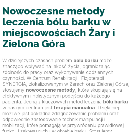
Nowoczesne metody
leczenia bólu barku w
miejscowościach Żary i
Zielona Góra
W dzisiejszych czasach problem
bólu barku
może
znacząco wpływać na jakość życia, ograniczając
zdolność do pracy oraz wykonywanie codziennych
czynności. W Centrum Rehabilitacji i Fizjoterapii
SYNERGIA, zlokalizowanym w Żarach oraz Zielonej Górze,
stosujemy
nowoczesne metody
, które skupiają się na
efektywnym i holistycznym podejściu do każdego
pacjenta. Jedną z kluczowych metod leczenia
bólu barku
w naszym centrum jest
terapia manualna
. Dzięki niej
możliwe jest dokładne zdiagnozowanie problemu oraz
odpowiednie zastosowanie technik manipulacji i
mobilizacji, które pomagają w przywróceniu prawidłowej
funkcji i zakresu ruchu w obrębie barku. Stosujemy