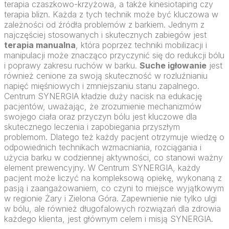
terapia czaszkowo-krzyżowa, a także kinesiotaping czy
terapia blizn. Każda z tych technik może być kluczowa w
zależności od źródła problemów z barkiem. Jednym z
najczęściej stosowanych i skutecznych zabiegów jest
terapia manualna
, która poprzez techniki mobilizacji i
manipulacji może znacząco przyczynić się do redukcji bólu
i poprawy zakresu ruchów w barku.
Suche igłowanie
jest
również cenione za swoją skuteczność w rozluźnianiu
napięć mięśniowych i zmniejszaniu stanu zapalnego.
Centrum SYNERGIA kładzie duży nacisk na edukację
pacjentów, uważając, że zrozumienie mechanizmów
swojego ciała oraz przyczyn bólu jest kluczowe dla
skutecznego leczenia i zapobiegania przyszłym
problemom. Dlatego też każdy pacjent otrzymuje wiedzę o
odpowiednich technikach wzmacniania, rozciągania i
użycia barku w codziennej aktywności, co stanowi ważny
element prewencyjny. W Centrum SYNERGIA, każdy
pacjent może liczyć na kompleksową opiekę, wykonaną z
pasją i zaangażowaniem, co czyni to miejsce wyjątkowym
w regionie Żary i Zielona Góra. Zapewnienie nie tylko ulgi
w bólu, ale również długofalowych rozwiązań dla zdrowia
każdego klienta, jest głównym celem i misją SYNERGIA.