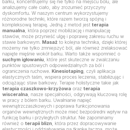
barku, koncentrujemy się nie tylko na miejscu bólu, ale
analizujemy całe ciało, aby zrozumieć przyczyny
dyskomfortu. W naszym centrum wykorzystujemy
różnorodne techniki, które razem tworzą spójną i
kompleksową terapię. Jedną z metod jest
terapia
manualna
, która poprzez mobilizację i manipulację
stawów, może przynieść ulgę i poprawę zakresu ruchu w
stawie barkowym.
Masaż
to kolejna technika, dzięki której
możemy nie tylko zmniejszyć ból, ale również zrelaksować
napięte mięśnie wokół barku. Warto także wspomnieć o
suchym igłowaniu
, które jest skuteczne w zwalczaniu
punktów spustowych odpowiedzialnych za ból i
ograniczenia ruchowe.
Kinesiotaping
, czyli aplikacja
elastycznych taśm, wspiera proces leczenia, stabilizując i
odciążając staw barkowy. Terapie holistyczne takie jak
terapia czaszkowo-krzyżowa
oraz
terapia
wisceralna
, nasze specjalności, odgrywają kluczową rolę
w pracy z bólem barku. Uwalnianie napięć
wewnątrzczaszkowych i poprawa funkcjonowania
organów wewnętrznych może mieć bezpośredni wpływ na
funkcję barku i przyległych struktur. Nie zapominamy
również o
terapii blizn
, która przez dopracowywanie
elastyczności i oddziaływanie na tkankę łączną, może