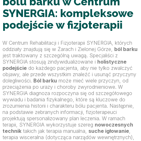
bólu barku w Centrum
SYNERGIA: kompleksowe
podejście w fizjoterapii
W Centrum Rehabilitacji i Fizjoterapii SYNERGIA, których
oddziały znajdują się w Żarach i Zielonej Górze,
ból barku
jest traktowany z szczególną uwagą. Specjaliści z
SYNERGIA stosują zindywidualizowane i
holistyczne
podejście
do każdego pacjenta, aby nie tylko zwalczyć
objawy, ale przede wszystkim znaleźć i usunąć przyczyny
dolegliwości.
Ból barku
może mieć wiele przyczyn, od
przeciążenia po urazy i choroby zwyrodnieniowe. W
SYNERGIA diagnoza rozpoczyna się od szczegółowego
wywiadu i badania fizykalnego, które są kluczowe do
zrozumienia historii i charakteru bólu pacjenta. Następnie,
na podstawie zebranych informacji, fizjoterapeuci
projektują spersonalizowany plan leczenia. W ramach
terapii, SYNERGIA wykorzystuje szereg
nowoczesnych
technik
takich jak terapia manualna,
suche igłowanie
,
terapia wisceralna (dotycząca narządów wewnętrznych),