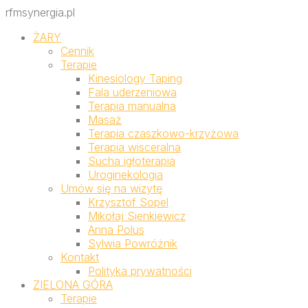
rfmsynergia.pl
ŻARY
Cennik
Terapie
Kinesiology Taping
Fala uderzeniowa
Terapia manualna
Masaż
Terapia czaszkowo-krzyżowa
Terapia wisceralna
Sucha igłoterapia
Uroginekologia
Umów się na wizytę
Krzysztof Sopel
Mikołaj Sienkiewicz
Anna Polus
Sylwia Powróżnik
Kontakt
Polityka prywatności
ZIELONA GÓRA
Terapie