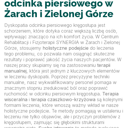
odcinka piersiowego w
Żarach i Zielonej Górze
Dyskopatia odcinka piersiowego kręgosłupa jest
schorzeniem, które dotyka coraz większą liczbę osób,
wpływając znacząco na ich komfort życia. W Centrum
Rehabilitacji i Fizjoterapii SYNERGIA w Żarach i Zielonej
Górze, stosujemy
holistyczne podejście
do leczenia
tego problemu, co pozwala nam osiągnąć skuteczne
rezultaty i poprawić jakość życia naszych pacjentów. W
naszej pracy skupiamy się na zastosowaniu
terapii
manualnej
, która jest jednym z kluczowych elementów
w leczeniu dyskopatii. Poprzez precyzyjne techniki
manualne, nasz wykwalifikowany personel pomaga w
znacznym stopniu zredukować ból oraz poprawić
ruchomość w odcinku piersiowym kręgosłupa.
Terapia
wisceralna
i
terapia czaszkowo-krzyżowa
są kolejnymi
formami leczenia, które wnoszą ważny wkład w nasze
holistyczne podejście. Te metody pomagają w ustaleniu i
leczeniu nie tylko objawów, ale i przyczyn problemów z
kręgosłupem, zajmując się głębokimi strukturami