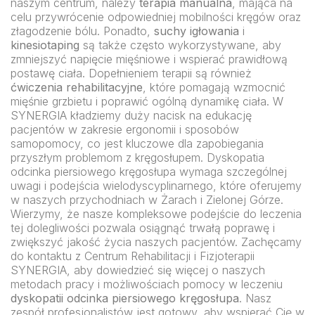
naszym centrum, należy
terapia manualna
, mająca na
celu przywrócenie odpowiedniej mobilności kręgów oraz
złagodzenie bólu. Ponadto,
suchy igłowania
i
kinesiotaping
są także często wykorzystywane, aby
zmniejszyć napięcie mięśniowe i wspierać prawidłową
postawę ciała. Dopełnieniem terapii są również
ćwiczenia rehabilitacyjne
, które pomagają wzmocnić
mięśnie grzbietu i poprawić ogólną dynamikę ciała. W
SYNERGIA kładziemy duży nacisk na edukację
pacjentów w zakresie ergonomii i sposobów
samopomocy, co jest kluczowe dla zapobiegania
przyszłym problemom z kręgosłupem. Dyskopatia
odcinka piersiowego kręgosłupa wymaga szczególnej
uwagi i podejścia wielodyscyplinarnego, które oferujemy
w naszych przychodniach w Żarach i Zielonej Górze.
Wierzymy, że nasze kompleksowe podejście do leczenia
tej dolegliwości pozwala osiągnąć trwałą poprawę i
zwiększyć jakość życia naszych pacjentów. Zachęcamy
do kontaktu z Centrum Rehabilitacji i Fizjoterapii
SYNERGIA, aby dowiedzieć się więcej o naszych
metodach pracy i możliwościach pomocy w leczeniu
dyskopatii odcinka piersiowego kręgosłupa
. Nasz
zespół profesjonalistów jest gotowy, aby wspierać Cię w