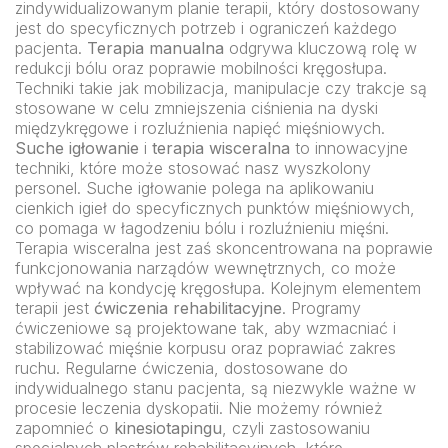
zindywidualizowanym planie terapii, który dostosowany
jest do specyficznych potrzeb i ograniczeń każdego
pacjenta.
Terapia manualna
odgrywa kluczową rolę w
redukcji bólu oraz poprawie mobilności kręgosłupa.
Techniki takie jak mobilizacja, manipulacje czy trakcje są
stosowane w celu zmniejszenia ciśnienia na dyski
międzykręgowe i rozluźnienia napięć mięśniowych.
Suche igłowanie
i
terapia wisceralna
to innowacyjne
techniki, które może stosować nasz wyszkolony
personel. Suche igłowanie polega na aplikowaniu
cienkich igieł do specyficznych punktów mięśniowych,
co pomaga w łagodzeniu bólu i rozluźnieniu mięśni.
Terapia wisceralna jest zaś skoncentrowana na poprawie
funkcjonowania narządów wewnętrznych, co może
wpływać na kondycję kręgosłupa. Kolejnym elementem
terapii jest
ćwiczenia rehabilitacyjne
. Programy
ćwiczeniowe są projektowane tak, aby wzmacniać i
stabilizować mięśnie korpusu oraz poprawiać zakres
ruchu. Regularne ćwiczenia, dostosowane do
indywidualnego stanu pacjenta, są niezwykle ważne w
procesie leczenia dyskopatii. Nie możemy również
zapomnieć o
kinesiotapingu
, czyli zastosowaniu
specjalnych plastrów rehabilitacyjnych, które