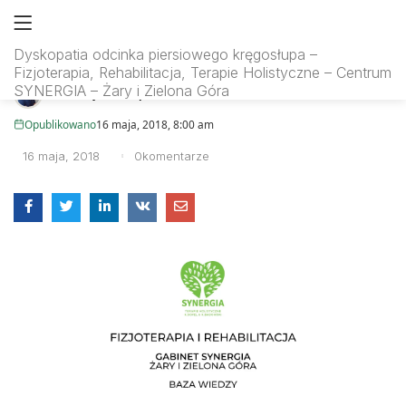
rfmsynergia.pl
Dyskopatia odcinka piersiowego kręgosłupa –
Fizjoterapia, Rehabilitacja, Terapie Holistyczne – Centrum
SEARCH IN:
SYNERGIA – Żary i Zielona Góra
Autor:
Krzysztof Sopel
Opublikowano
16 maja, 2018, 8:00 am
16 maja, 2018
0
komentarze