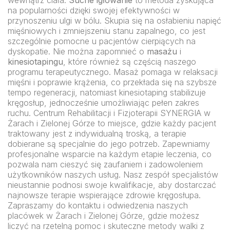
wewnątrz ciała.
Suche igłowanie
to metoda zyskująca
na popularności dzięki swojej efektywności w
przynoszeniu ulgi w bólu. Skupia się na osłabieniu napięć
mięśniowych i zmniejszeniu stanu zapalnego, co jest
szczególnie pomocne u pacjentów cierpiących na
dyskopatie. Nie można zapomnieć o
masażu
i
kinesiotapingu
, które również są częścią naszego
programu terapeutycznego. Masaż pomaga w relaksacji
mięśni i poprawie krążenia, co przekłada się na szybsze
tempo regeneracji, natomiast kinesiotaping stabilizuje
kręgosłup, jednocześnie umożliwiając pełen zakres
ruchu. Centrum Rehabilitacji i Fizjoterapii SYNERGIA w
Żarach i Zielonej Górze to miejsce, gdzie każdy pacjent
traktowany jest z indywidualną troską, a terapie
dobierane są specjalnie do jego potrzeb. Zapewniamy
profesjonalne wsparcie na każdym etapie leczenia, co
pozwala nam cieszyć się zaufaniem i zadowoleniem
użytkowników naszych usług. Nasz zespół specjalistów
nieustannie podnosi swoje kwalifikacje, aby dostarczać
najnowsze terapie wspierające zdrowie kręgosłupa.
Zapraszamy do kontaktu i odwiedzenia naszych
placówek w Żarach i Zielonej Górze, gdzie możesz
liczyć na rzetelną pomoc i skuteczne metody walki z