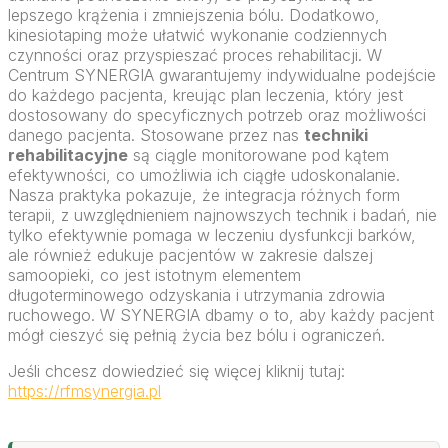
lepszego krążenia i zmniejszenia bólu. Dodatkowo,
kinesiotaping może ułatwić wykonanie codziennych
czynności oraz przyspieszać proces rehabilitacji. W
Centrum SYNERGIA gwarantujemy indywidualne podejście
do każdego pacjenta, kreując plan leczenia, który jest
dostosowany do specyficznych potrzeb oraz możliwości
danego pacjenta. Stosowane przez nas
techniki
rehabilitacyjne
są ciągle monitorowane pod kątem
efektywności, co umożliwia ich ciągłe udoskonalanie.
Nasza praktyka pokazuje, że integracja różnych form
terapii, z uwzględnieniem najnowszych technik i badań, nie
tylko efektywnie pomaga w leczeniu dysfunkcji barków,
ale również edukuje pacjentów w zakresie dalszej
samoopieki, co jest istotnym elementem
długoterminowego odzyskania i utrzymania zdrowia
ruchowego. W SYNERGIA dbamy o to, aby każdy pacjent
mógł cieszyć się pełnią życia bez bólu i ograniczeń.
Jeśli chcesz dowiedzieć się więcej kliknij tutaj:
https://rfmsynergia.pl