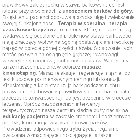
prawidłowy zakres ruchu w stawie barkowym, co jest
istotne przy problemach z
unoszeniem barków do góry
.
Dzięki temu pacjenci odczuwają szybką ulgę i zwiększenie
swojej funkcjonalności.
Terapia wisceralna
i
terapia
czaszkowo-krzyżowa
to metody, które, chociaż mogą
wydawać się oddalone od problemów stawu barkowego,
mają znaczący wpływ na ogólną postawę ciała i redukcję
napięć w obrębie górnej części tułowia. Stosowanie tych
metód pozwala na osiągnięcie głębszej równowagi
wewnętrznej i poprawę ruchomości barków. Wspieramy
także naszych pacjentów poprzez
masaże
i
kinesiotaping
. Masaż relaksuje i regeneruje mięśnie, co
jest kluczowe po intensywnym treningu lub kontuzji.
Kinesiotaping z kolei stabilizuje bark podczas ruchu i
pozwala na zachowanie prawidłowej biomechaniki ciała
podczas rekonwalescencji, co jest bezcenne w procesie
leczenia. Oprócz bezpośrednich interwencji
terapeutycznych nasze centrum kładzie duży nacisk na
edukację pacjenta
w zakresie ergonomii i codziennych
praktyk, które mogą wspierać zdrowie barków.
Prowadzenie odpowiedniego trybu życia, regularne
ćwiczenia wzmacniające i rozciągające, a także