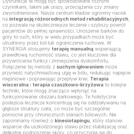
Dysfunkcje te mogą być spowodowane różnymi
czynnikami, takimi jak urazy, przeciążenia czy zmiany
zwyrodnieniowe. Nasze centrum kładzie ogromny nacisk
na
integrację różnorodnych metod rehabilitacyjnych
,
co pozwala na skuteczniejsze leczenie i szybszy powrót
pacjentów do pełnej sprawności. Unoszenie barków do
góry to ruch, który w wielu przypadkach może być
utrudniony przez ból lub ograniczenia ruchowe. W
SYNERGIA stosujemy
terapię manualną
wspierającą
prawidłową ruchomość stawu, co jest kluczowe dla
przywrócenia funkcji i zmniejszenia dyskomfortu.
Połączenie tej metody z
suchym igłowaniem
może
przynieść natychmiastową ulgę w bólu, redukując napięcie
mięśniowe i poprawiając przepływ krwi.
Terapia
wisceralna
i
terapia czaszkowo-krzyżowa
to kolejne
techniki, które mogą znacząco wpłynąć na
funkcjonowanie obszaru barkowego. Te holistyczne
podejścia lecznicze koncentrują się na oddziaływaniu na
głębsze struktury ciała, co może być szczególnie
pomocne przy chronicznych stanach bólowych. Nie
zapominamy również o
kinesiotapingu
, który stanowi
wsparcie dla uszkodzonego stawu przez stabilizację oraz
delikatne podnoszenie skóry, co przyczynia się do