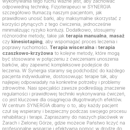
wykonywania tego ruchu ważne jest, aby zachować
odpowiednią technikę. Fizjoterapeuci w SYNERGIA
szczegółowo tłumaczą naszym pacjentom, jak
prawidłowo unosić barki, aby maksymalnie skorzystać z
korzyści płynących z tego ćwiczenia, jednocześnie
minimalizując ryzyko kontuzji. Dodatkowo, stosujemy
różnorodne metody, takie jak
terapia manualna
,
masaż
czy
kinesiotaping
, aby wspomagać proces leczenia i
poprawy ruchomości.
Terapia wisceralna
i
terapia
czaszkowo-krzyżowa
to kolejne metody, które mogą
być stosowane w połączeniu z ćwiczeniami unoszenia
barków, aby zapewnić kompleksowe podejście do
leczenia. W Synergia staramy się podchodzić do każdego
pacjenta indywidualnie, dostosowując terapie tak, aby
najlepiej odpowiadały na konkretne potrzeby i problemy
zdrowotne. Nasi specjaliści zawsze podkreślają znaczenie
regularności i prawidłowej techniki wykonywania ćwiczeń,
co jest kluczowe dla osiągnięcia długotrwałych efektów.
W centrum SYNERGIA dbamy o to, aby każdy pacjent
czuł się wspierany i bezpieczny podczas swojego procesu
rehabilitacji i terapii. Zapraszamy do naszych placówek w
Żarach i Zielonej Górze, gdzie możecie Państwo liczyć na
profesjonalne wsparcie i efektywną pomoc w drodze do