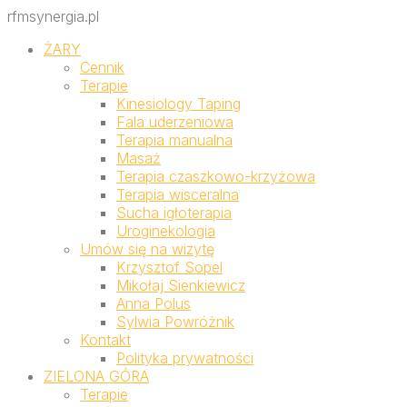
rfmsynergia.pl
ŻARY
Cennik
Terapie
Kinesiology Taping
Fala uderzeniowa
Terapia manualna
Masaż
Terapia czaszkowo-krzyżowa
Terapia wisceralna
Sucha igłoterapia
Uroginekologia
Umów się na wizytę
Krzysztof Sopel
Mikołaj Sienkiewicz
Anna Polus
Sylwia Powróżnik
Kontakt
Polityka prywatności
ZIELONA GÓRA
Terapie