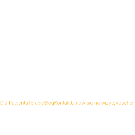
Dla Pacjenta
Terapie
Blog
Kontakt
Umów się na wizytę
Voucher