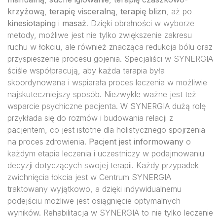
krzyżową
,
terapię visceralną
,
terapię blizn
, aż po
kinesiotaping
i
masaż
. Dzięki obrałności w wyborze
metody, możliwe jest nie tylko zwiększenie zakresu
ruchu w łokciu, ale również znacząca redukcja bólu oraz
przyspieszenie procesu gojenia. Specjaliści w SYNERGIA
ściśle współpracują, aby każda terapia była
skoordynowana i wspierała proces leczenia w możliwie
najskuteczniejszy sposób. Niezwykle ważne jest też
wsparcie psychiczne pacjenta. W SYNERGIA dużą rolę
przykłada się do rozmów i budowania relacji z
pacjentem, co jest istotne dla holistycznego spojrzenia
na proces zdrowienia.
Pacjent jest informowany
o
każdym etapie leczenia i uczestniczy w podejmowaniu
decyzji dotyczących swojej terapii. Każdy przypadek
zwichnięcia łokcia jest w Centrum SYNERGIA
traktowany wyjątkowo, a dzięki indywidualnemu
podejściu możliwe jest osiągnięcie optymalnych
wyników. Rehabilitacja w SYNERGIA to nie tylko leczenie