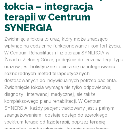
łokcia – integracja
terapii w Centrum
SYNERGIA
Zwichnięcie łokcia to uraz, który może znacząco
wpłynąć na codzienne funkcjonowanie i komfort życia.
W Centrum Rehabilitacji i Fizjoterapii SYNERGIA w
Żarach i Zielonej Górze, podejście do leczenia tego typu
urazów jest
holistyczne
i opiera się na
integrowaniu
różnorodnych metod terapeutycznych
dostosowanych do indywidualnych potrzeb pacjenta.
Zwichnięcie łokcia
wymaga nie tylko odpowiedniej
diagnozy i interwencji medycznej, ale także
kompleksowego planu rehabilitacji. W Centrum
SYNERGIA, każdy pacjent traktowany jest z pełnym
zaangażowaniem i dostaje dostęp do szerokiego
spektrum terapii: od
fizjoterapii
, poprzez
terapię
manualną
,
suche igłowanie
,
terapię czaszkowo-