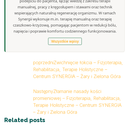
podejściu do pacjenta, łącząc wiedzę z zakresu terapii
manualnej, pracy z kręgosłupem i stawami oraz technik
wspierających naturalną regenerację organizmu. W ramach
Synergii wykonuje m.in. terapię manualną oraz terapię
czaszkowo-krzyżową, pomagając pacjentom w redukcji bólu,
napięcia i poprawie komfortu codziennego funkcjonowania.
Wszystkie wpisy
poprzedni
Zwichnięcie łokcia – Fizjoterapia,
Rehabilitacja, Terapie Holistyczne –
Centrum SYNERGIA – Żary i Zielona Góra
Następny
Złamanie nasady kości
promieniowej – Fizjoterapia, Rehabilitacja,
Terapie Holistyczne – Centrum SYNERGIA
– Żary i Zielona Góra
Related posts