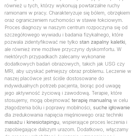
również u tych, którzy wykonują powtarzalne ruchy
ramionami w pracy. Charakteryzuje się bólem, obrzękiem
oraz ograniczeniem ruchomości w stawie łokciowym.
Proces diagnozy w naszym centrum rozpoczyna się od
szczegółowego wywiadu i badania fizykalnego, które
pozwala zidentyfikować nie tylko
stan zapalny kaletki
,
ale również inne możliwe przyczyny dyskomfortu. W
niektórych przypadkach zalecamy wykonanie
dodatkowych badań obrazowych, takich jak USG czy
MRI, aby uzyskać pełniejszy obraz problemu. Leczenie w
naszej placówce jest ściśle dostosowane do
indywidualnych potrzeb pacjenta, biorąc pod uwagę
jego aktywność życiową i zawodową. Terapie, które
stosujemy, mogą obejmować
terapię manualną
w celu
złagodzenia bólu i poprawy mobilności,
suche igłowanie
dla zredukowania napięcia mięśniowego oraz techniki
masażu
i
kinesiotapingu
, wspierające proces leczenia i
zapobiegające dalszym urazom. Dodatkowo, włączamy