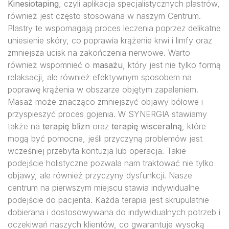
Kinesiotaping
, czyli aplikacja specjalistycznych plastrów,
również jest często stosowana w naszym Centrum.
Plastry te wspomagają proces leczenia poprzez delikatne
uniesienie skóry, co poprawia krążenie krwi i limfy oraz
zmniejsza ucisk na zakończenia nerwowe. Warto
również wspomnieć o
masażu
, który jest nie tylko formą
relaksacji, ale również efektywnym sposobem na
poprawę krążenia w obszarze objętym zapaleniem.
Masaż może znacząco zmniejszyć objawy bólowe i
przyspieszyć proces gojenia. W SYNERGIA stawiamy
także na
terapię blizn
oraz
terapię wisceralną
, które
mogą być pomocne, jeśli przyczyną problemów jest
wcześniej przebyta kontuzja lub operacja. Takie
podejście holistyczne pozwala nam traktować nie tylko
objawy, ale również przyczyny dysfunkcji. Nasze
centrum na pierwszym miejscu stawia indywidualne
podejście do pacjenta. Każda terapia jest skrupulatnie
dobierana i dostosowywana do indywidualnych potrzeb i
oczekiwań naszych klientów, co gwarantuje wysoką