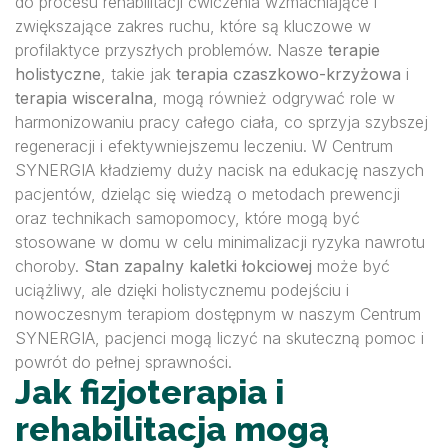
do procesu rehabilitacji ćwiczenia wzmacniające i
zwiększające zakres ruchu, które są kluczowe w
profilaktyce przyszłych problemów. Nasze
terapie
holistyczne
, takie jak
terapia czaszkowo-krzyżowa
i
terapia wisceralna
, mogą również odgrywać role w
harmonizowaniu pracy całego ciała, co sprzyja szybszej
regeneracji i efektywniejszemu leczeniu. W Centrum
SYNERGIA kładziemy duży nacisk na edukację naszych
pacjentów, dzieląc się wiedzą o metodach prewencji
oraz technikach samopomocy, które mogą być
stosowane w domu w celu minimalizacji ryzyka nawrotu
choroby.
Stan zapalny kaletki łokciowej
może być
uciążliwy, ale dzięki holistycznemu podejściu i
nowoczesnym terapiom dostępnym w naszym Centrum
SYNERGIA, pacjenci mogą liczyć na skuteczną pomoc i
powrót do pełnej sprawności.
Jak fizjoterapia i
rehabilitacja mogą