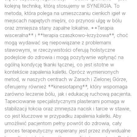
kolejną techniką, którą stosujemy w SYNERGIA. To
metoda, która polega na umieszczaniu cienkich igieł w
miejscach napiętych mięśni, co przynosi ulgę w bólu
oraz zmniejsza stany zapalne lokalnie. **Terapia
wisceralna** i **terapia czaszkowo-krzyżowa**, choć
mogą wydawać się niepowiązane z problemami
stawowymi, w rzeczywistości oferują holistyczne
podejście do zdrowia i mogą pozytywnie wpłynąć na
ogólną kondycję tkanki łącznej, co jest istotne w
kontekście zapalenia kaletki. Oprócz wymienionych
metod, w naszych centrach w Żarach i Zielonej Górze,
oferujemy również **kinesiotaping**, który wspomaga
zarówno leczenie bólu, jak i edukację ruchową pacjenta.
Tapeciowanie specjalistycznymi plasterami pomaga w
stabilizacji łokcia oraz zmniejsza nacisk i tarcie w stawie,
co jest kluczowe w przypadku zapalenia kaletki. Aby
umożliwić pacjentom pełny powrót do zdrowia, cały
proces terapeutyczny wspierany jest przez indywidualne