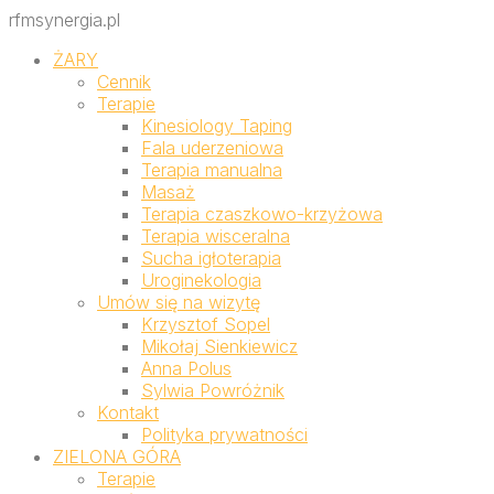
rfmsynergia.pl
ŻARY
Cennik
Terapie
Kinesiology Taping
Fala uderzeniowa
Terapia manualna
Masaż
Terapia czaszkowo-krzyżowa
Terapia wisceralna
Sucha igłoterapia
Uroginekologia
Umów się na wizytę
Krzysztof Sopel
Mikołaj Sienkiewicz
Anna Polus
Sylwia Powróżnik
Kontakt
Polityka prywatności
ZIELONA GÓRA
Terapie