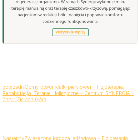
regenerację organizmu. W ramach Synergii wykonuje m.in.
terapię manualną oraz terapię czaszkowo-krzyżową, pomagając
pacjentom w redukcji bólu, napięcia i poprawie komfortu
codziennego funkcjonowania.
Wszystkie wpisy
poprzedni
Górny otwór klatki piersiowej – Fizjoterapia,
Rehabilitacja, Terapie Holistyczne – Centrum SYNERGIA –
Żary i Zielona Góra
Następny
Zwiększona lordoza lędźwiowa – Fizjoterapia,