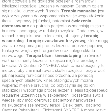
które pozwalają na dokładne określenie rozmiarów i
lokalizacji rozejścia. Leczenie w naszym Centrum opiera
się na kilku kluczowych filarach.
Terapia manualna
jest
wykorzystywana do wspomagania właściwego ułożenia
tkanki i poprawy jej funkcji, natomiast
ćwiczenia
dostosowane
do potrzeb pacjenta wzmacniają mięśnie
brzucha i pomagają w redukcji rozejścia. Dodatkowo, w
ramach kompleksowego leczenia, oferujemy
terapię
wisceralną
i
terapię czaszkowo-krzyżową
, które mogą
znacznie wspomagać proces leczenia poprzez poprawę
funkcji wewnętrznych organów oraz całego układu
nerwowego.
Terapia blizn
i
kinesiotaping
to również
ważne elementy leczenia rozejścia mięśnia prostego
brzucha. W Centrum SYNERGIA skutecznie stosujemy te
metody, aby zminimalizować skutki rozejścia i przywrócić
jak najlepszą funkcjonalność brzucha. Za pomocą
specjalnych plasterów kinesiotapingowych można
wspierać mięśnie brzucha, co przyczynia się do ich
stabilizacji i wspomaga proces leczenia. Nasi fizjoterapeuci
regularnie uczestniczą w szkoleniach i poszerzają swoją
wiedzę, aby móc oferować pacjentom najnowsze i
najskuteczniejsze metody terapii. Dzięki temu, pacjenci
Centrum Rehabilitacji i Fizjoterapii SYNERGIA mogą liczyć