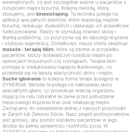
wewnętrznych, co jest szczególnie ważne u pacjentów z
rozejściem mięśni brzucha. Kolejną metodą, którą
stosujemy, jest
kinesiotaping
. Ta technika polega na
aplikacji specjalnych plastrów, które wspierają mięśnie
brzucha, redukując dyskomfort i ułatwiając ich prawidłowe
funkcjonowanie. Plastry te stymulują również skórę i
tkankę podskórną, co przyczynia się do lepszego krążenia
i szybszej regeneracji. Dodatkowo, nasza oferta obejmuje
masaże
i
terapię blizn
, które są istotne w przypadku
pacjentów, którzy doświadczyli rozejścia mięśni po
operacjach brzusznych czy rozstępach. Terapia blizn
pomaga w zredukowaniu napięcia tkankowego, co
przekłada się na lepszą elastyczność skóry i mięśni.
Suche igłowanie
to kolejna forma terapii dostępna w
SYNERGIA. Metoda ta polega na nakłuwaniu skóry
specjalnymi igłami, co prowokuje reakcję organizmu
mającą na celu naturalne leczenie przez pobudzenie
miejscowego krążenia krwi oraz relaksację mięśni.
Zachęcamy do odwiedzenia jednej z naszych przychodni
w Żarach lub Zielonej Górze. Nasz zespół profesjonalistów
jest gotowy, aby pomóc każdemu pacjentowi w jego
drodze do pełnej sprawności i komfortu życia. W
SYNERGIA stawiamy na holistyczne i skuteczne podejście,