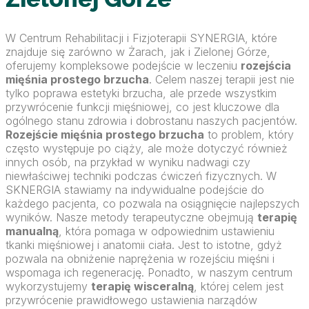
W Centrum Rehabilitacji i Fizjoterapii SYNERGIA, które
znajduje się zarówno w Żarach, jak i Zielonej Górze,
oferujemy kompleksowe podejście w leczeniu
rozejścia
mięśnia prostego brzucha
. Celem naszej terapii jest nie
tylko poprawa estetyki brzucha, ale przede wszystkim
przywrócenie funkcji mięśniowej, co jest kluczowe dla
ogólnego stanu zdrowia i dobrostanu naszych pacjentów.
Rozejście mięśnia prostego brzucha
to problem, który
często występuje po ciąży, ale może dotyczyć również
innych osób, na przykład w wyniku nadwagi czy
niewłaściwej techniki podczas ćwiczeń fizycznych. W
SKNERGIA stawiamy na indywidualne podejście do
każdego pacjenta, co pozwala na osiągnięcie najlepszych
wyników. Nasze metody terapeutyczne obejmują
terapię
manualną
, która pomaga w odpowiednim ustawieniu
tkanki mięśniowej i anatomii ciała. Jest to istotne, gdyż
pozwala na obniżenie naprężenia w rozejściu mięśni i
wspomaga ich regenerację. Ponadto, w naszym centrum
wykorzystujemy
terapię wisceralną
, której celem jest
przywrócenie prawidłowego ustawienia narządów