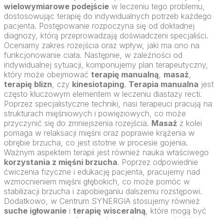
wielowymiarowe podejście
w leczeniu tego problemu,
dostosowując terapię do indywidualnych potrzeb każdego
pacjenta. Postępowanie rozpoczyna się od dokładnej
diagnozy, którą przeprowadzają doświadczeni specjaliści.
Oceniamy zakres rozejścia oraz wpływ, jaki ma ono na
funkcjonowanie ciała. Następnie, w zależności od
indywidualnej sytuacji, komponujemy plan terapeutyczny,
który może obejmować
terapię manualną
,
masaż
,
terapię blizn
, czy
kinesiotaping
.
Terapia manualna
jest
często kluczowym elementem w leczeniu diastazy recti.
Poprzez specjalistyczne techniki, nasi terapeuci pracują na
strukturach mięśniowych i powięziowych, co może
przyczynić się do zmniejszenia rozejścia.
Masaż
z kolei
pomaga w relaksacji mięśni oraz poprawie krążenia w
obrębie brzucha, co jest istotne w procesie gojenia.
Ważnym aspektem terapii jest również nauka właściwego
korzystania z mięśni brzucha
. Poprzez odpowiednie
ćwiczenia fizyczne i edukację pacjenta, pracujemy nad
wzmocnieniem mięśni głębokich, co może pomóc w
stabilizacji brzucha i zapobieganiu dalszemu rozstępowi.
Dodatkowo, w Centrum SYNERGIA stosujemy również
suche igłowanie
i
terapię wisceralną
, które mogą być