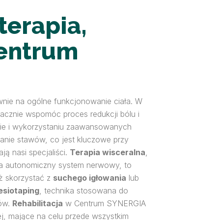
terapia,
Centrum
nie na ogólne funkcjonowanie ciała. W
nacznie wspomóc proces redukcji bólu i
ozie i wykorzystaniu zaawansowanych
anie stawów, co jest kluczowe przy
ą nasi specjaliści.
Terapia wisceralna
,
 na autonomiczny system nerwowy, to
ż skorzystać z
suchego igłowania
lub
esiotaping
, technika stosowana do
hów.
Rehabilitacja
w Centrum SYNERGIA
ej, mające na celu przede wszystkim