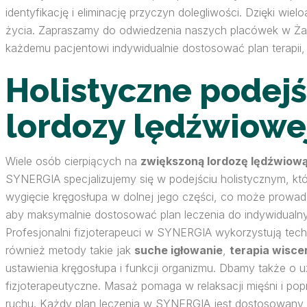
identyfikację i eliminację przyczyn dolegliwości. Dzięki w
życia. Zapraszamy do odwiedzenia naszych placówek w Żara
każdemu pacjentowi indywidualnie dostosować plan terapii,
Holistyczne podejś
lordozy lędźwiow
Wiele osób cierpiących na
zwiększoną lordozę lędźwiow
SYNERGIA specjalizujemy się w podejściu holistycznym, któr
wygięcie kręgosłupa w dolnej jego części, co może prowad
aby maksymalnie dostosować plan leczenia do indywidualn
Profesjonalni fizjoterapeuci w SYNERGIA wykorzystują tech
również metody takie jak
suche igłowanie
,
terapia wisce
ustawienia kręgosłupa i funkcji organizmu. Dbamy także o u
fizjoterapeutyczne. Masaż pomaga w relaksacji mięśni i popr
ruchu. Każdy plan leczenia w SYNERGIA jest dostosowany 