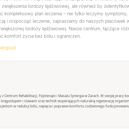
 zwiększenia lordozy lędźwiowej, ale również by zidentyfiko
ompleksowy plan leczenia – nie tylko leczymy symptomy, 
cję i rozpocząć leczenie, zapraszamy do naszych placówek 
 zwiększonej lordozy lędźwiowej. Nasze centrum, łączące róż
komfort życia bez bólu i ograniczeń.
ergia.pl
any z Centrum Rehabilitacji, Fizjoterapii i Masażu Synergia w Żarach. W swojej pracy
y z kręgosłupem i stawami oraz technik wspierających naturalną regenerację organiz
jentom w redukcji bólu, napięcia i poprawie komfortu codziennego funkcjonowani