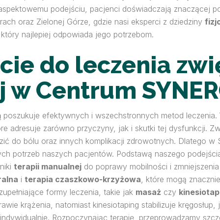
ieloaspektowemu podejściu, pacjenci doświadczają znaczącej p
ch oraz Zielonej Górze, gdzie nasi eksperci z dziedziny
fizj
 który najlepiej odpowiada jego potrzebom.
cie do leczenia zw
ej w Centrum SYNER
ą
poszukuje efektywnych i wszechstronnych metod leczenia. W C
e adresuje zarówno przyczyny, jak i skutki tej dysfunkcji. 
zić do bólu oraz innych komplikacji zdrowotnych. Dlatego w
ych potrzeb naszych pacjentów. Podstawą naszego podejści
niki
terapii manualnej
do poprawy mobilności i zmniejszenia
ralna
i
terapia czaszkowo-krzyżowa
, które mogą znaczn
zupełniające formy leczenia, takie jak
masaż
czy
kinesiotap
awie krążenia, natomiast kinesiotaping stabilizuje kręgosłup,
indywidualnie. Rozpoczynając terapię, przeprowadzamy szcz