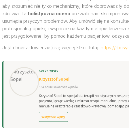
aby zrozumieć nie tylko mechanizmy, które doprowadziły do
zdrowia. Ta
holistyczna ocena
pozwala nam skomponować k
usunięcia przyczyn problemów. Aby umówić się na konsulta
profesjonalną opiekę i wsparcie na każdym etapie leczenia
jest przygotowane, by pomoc każdemu pacjentowi odzyskać 
Jeśli chcesz dowiedzieć się więcej kliknij tutaj:
https://rfmsyn
AUTOR WPISU
Krzysztof Sopel
534 opublikowanych wpisów
Krzysztof Sopel to specjalista terapii holistycznych związ
pacjenta, łącząc wiedzę z zakresu terapii manualnej, prac
manualną oraz terapię czaszkowo-krzyżową, pomagając pac
Wszystkie wpisy