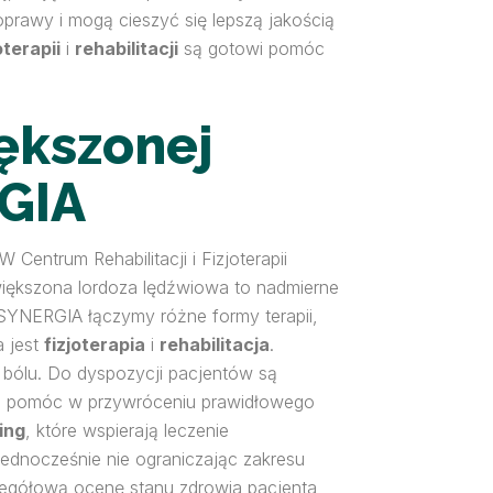
oprawy i mogą cieszyć się lepszą jakością
oterapii
i
rehabilitacji
są gotowi pomóc
iększonej
GIA
entrum Rehabilitacji i Fizjoterapii
Zwiększona lordoza lędźwiowa to nadmierne
 SYNERGIA łączymy różne formy terapii,
a jest
fizjoterapia
i
rehabilitacja
.
 bólu. Do dyspozycji pacjentów są
ie pomóc w przywróceniu prawidłowego
ing
, które wspierają leczenie
 jednocześnie nie ograniczając zakresu
egółową ocenę stanu zdrowia pacjenta,