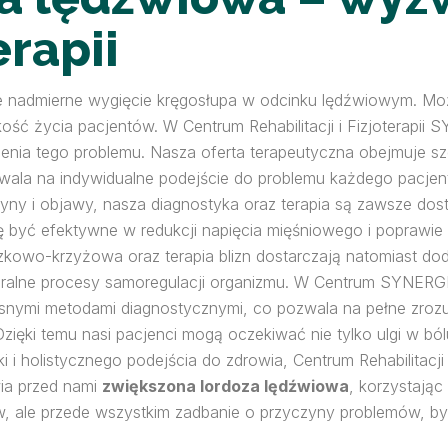
erapii
e nadmierne wygięcie kręgosłupa w odcinku lędźwiowym. Mo
ość życia pacjentów. W Centrum Rehabilitacji i Fizjoterap
enia tego problemu. Nasza oferta terapeutyczna obejmuje sz
wala na indywidualne podejście do problemu każdego pacjen
ny i objawy, nasza diagnostyka oraz terapia są zawsze dos
się być efektywne w redukcji napięcia mięśniowego i poprawie
szkowo-krzyżowa oraz terapia blizn dostarczają natomiast d
uralne procesy samoregulacji organizmu. W Centrum SYNERGI
ymi metodami diagnostycznymi, co pozwala na pełne zrozu
ięki temu nasi pacjenci mogą oczekiwać nie tylko ulgi w bó
i i holistycznego podejścia do zdrowia, Centrum Rehabilitacji
wia przed nami
zwiększona lordoza lędźwiowa
, korzystając
mów, ale przede wszystkim zadbanie o przyczyny problemów, 