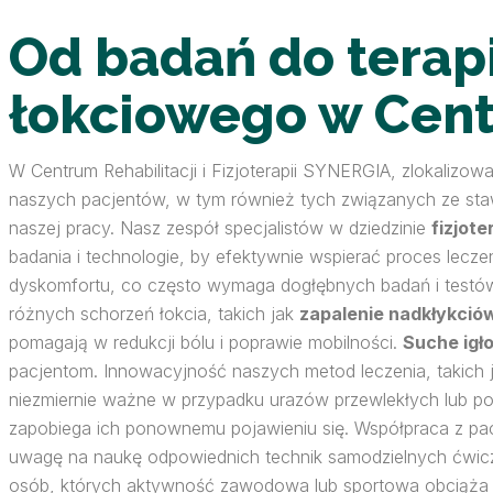
Od badań do terapi
łokciowego w Cen
W Centrum Rehabilitacji i Fizjoterapii SYNERGIA, zlokaliz
naszych pacjentów, w tym również tych związanych ze sta
naszej pracy. Nasz zespół specjalistów w dziedzinie
fizjote
badania i technologie, by efektywnie wspierać proces lecze
dyskomfortu, co często wymaga dogłębnych badań i testów
różnych schorzeń łokcia, takich jak
zapalenie nadkłykció
pomagają w redukcji bólu i poprawie mobilności.
Suche igł
pacjentom. Innowacyjność naszych metod leczenia, takich 
niezmiernie ważne w przypadku urazów przewlekłych lub po
zapobiega ich ponownemu pojawieniu się. Współpraca z pa
uwagę na naukę odpowiednich technik samodzielnych ćwicz
osób, których aktywność zawodowa lub sportowa obciąża