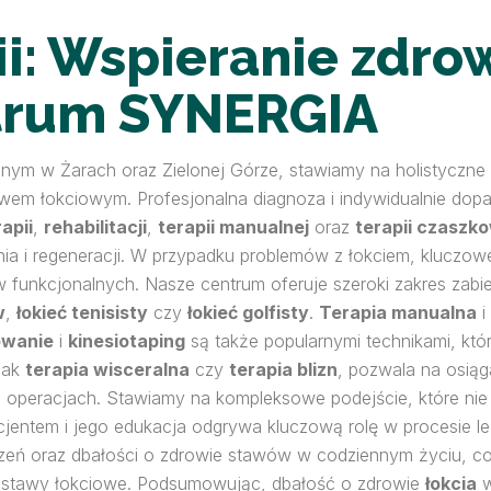
i: Wspieranie zdro
trum SYNERGIA
owanym w Żarach oraz Zielonej Górze, stawiamy na holistycz
wem łokciowym. Profesjonalna diagnoza i indywidualnie dop
rapii
,
rehabilitacji
,
terapii manualnej
oraz
terapii czaszk
nia i regeneracji. W przypadku problemów z łokciem, kluczow
 funkcjonalnych. Nasze centrum oferuje szeroki zakres zab
w
,
łokieć tenisisty
czy
łokieć golfisty
.
Terapia manualna
i
owanie
i
kinesiotaping
są także popularnymi technikami, któ
jak
terapia wisceralna
czy
terapia blizn
, pozwala na osiąg
 operacjach. Stawiamy na kompleksowe podejście, które nie
cjentem i jego edukacja odgrywa kluczową rolę w procesie
eń oraz dbałości o zdrowie stawów w codziennym życiu, co
 stawy łokciowe. Podsumowując, dbałość o zdrowie
łokcia
w