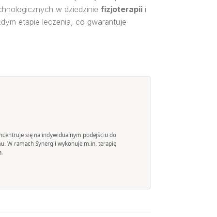
hnologicznych w dziedzinie
fizjoterapii
i
żdym etapie leczenia, co gwarantuje
 koncentruje się na indywidualnym podejściu do
mu. W ramach Synergii wykonuje m.in. terapię
a.