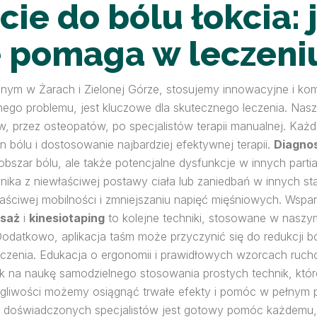
cie do bólu łokcia: 
e pomaga w leczeni
owanym w Żarach i Zielonej Górze, stosujemy innowacyjne i 
lnego problemu, jest kluczowe dla skutecznego leczenia. Nas
w, przez osteopatów, po specjalistów terapii manualnej. Każ
 bólu i dostosowanie najbardziej efektywnej terapii.
Diagnos
o obszar bólu, ale także potencjalne dysfunkcje w innych par
ynika z niewłaściwej postawy ciała lub zaniedbań w innych st
łaściwej mobilności i zmniejszaniu napięć mięśniowych. Wspa
saż
i
kinesiotaping
to kolejne techniki, stosowane w naszym
odatkowo, aplikacja taśm może przyczynić się do redukcji bó
eczenia. Edukacja o ergonomii i prawidłowych wzorcach ruch
k na naukę samodzielnego stosowania prostych technik, k
dolegliwości możemy osiągnąć trwałe efekty i pomóc w pełny
pół doświadczonych specjalistów jest gotowy pomóc każdemu