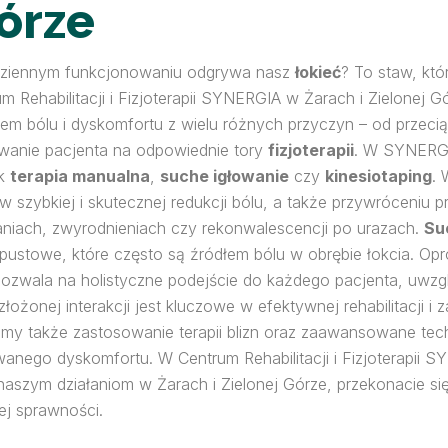
Górze
codziennym funkcjonowaniu odgrywa nasz
łokieć
? To staw, któ
 Rehabilitacji i Fizjoterapii SYNERGIA w Żarach i Zielone
m bólu i dyskomfortu z wielu różnych przyczyn – od przecią
wanie pacjenta na odpowiednie tory
fizjoterapii
. W SYNERG
ak
terapia manualna
,
suche igłowanie
czy
kinesiotaping
. 
w szybkiej i skutecznej redukcji bólu, a także przywróceniu 
aniach, zwyrodnieniach czy rekonwalescencji po urazach.
Su
 spustowe, które często są źródłem bólu w obrębie łokcia. O
pozwala na holistyczne podejście do każdego pacjenta, uwz
ożonej interakcji jest kluczowe w efektywnej rehabilitacji i
jemy także zastosowanie terapii blizn oraz zaawansowane t
wanego dyskomfortu. W Centrum Rehabilitacji i Fizjoterapii 
naszym działaniom w Żarach i Zielonej Górze, przekonacie si
j sprawności.