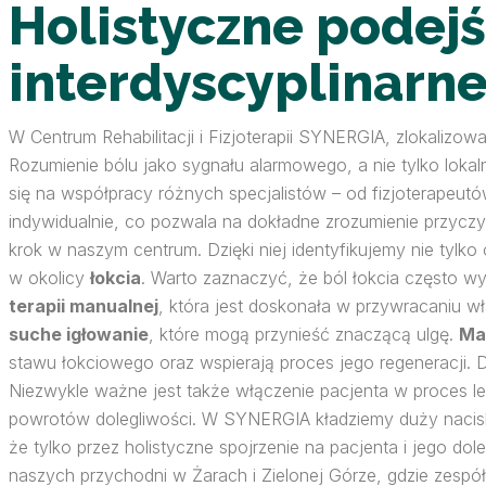
Holistyczne podejś
interdyscyplinarn
W Centrum Rehabilitacji i Fizjoterapii SYNERGIA, zlokaliz
Rozumienie bólu jako sygnału alarmowego, a nie tylko loka
się na współpracy różnych specjalistów – od fizjoterapeutó
indywidualnie, co pozwala na dokładne zrozumienie przyczyn
krok w naszym centrum. Dzięki niej identyfikujemy nie tylk
w okolicy
łokcia
. Warto zaznaczyć, że ból łokcia często w
terapii manualnej
, która jest doskonała w przywracaniu w
suche igłowanie
, które mogą przynieść znaczącą ulgę.
Ma
stawu łokciowego oraz wspierają proces jego regeneracji. D
Niezwykle ważne jest także włączenie pacjenta w proces l
powrotów dolegliwości. W SYNERGIA kładziemy duży nacis
że tylko przez holistyczne spojrzenie na pacjenta i jego 
naszych przychodni w Żarach i Zielonej Górze, gdzie zes