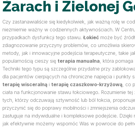
Żarach i Zielonej 
Czy zastanawialiście się kiedykolwiek, jak ważną rolę w 
niezmiernie ważny w codziennych aktywnościach. W Centrum
przypadkach dysfunkcji tego stawu.
Łokieć
może być źródłe
zdiagnozowanie przyczyny problemów, co umożliwia skiero
metody, jak i innowacyjne podejścia terapeutyczne, takie j
popularnością cieszy się
terapia manualna
, która pomaga 
Techniki tego typu są szczególnie przydatne przy zablokow
dla pacjentów cierpiących na chroniczne napięcia i punkty
terapię wisceralną
i
terapię czaszkowo-krzyżową
, co 
ciała na funkcjonowanie stawu łokciowego. Rozumienie tej zł
tych, którzy odczuwają sztywność lub ból łokcia, proponu
przyczynić się do poprawy mobilności i zmniejszenia odczu
zasługuje na indywidualne i kompleksowe podejście. Dzięki 
jak efektywnie możemy wspomóc Was w powrocie do pełne