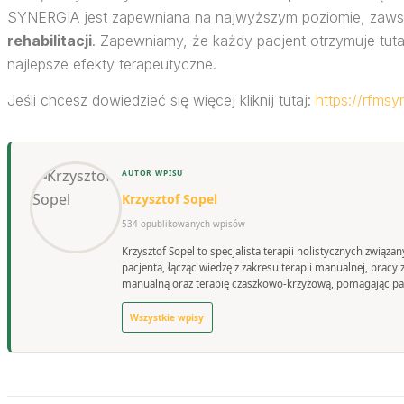
SYNERGIA jest zapewniana na najwyższym poziomie, zawsz
rehabilitacji
. Zapewniamy, że każdy pacjent otrzymuje tuta
najlepsze efekty terapeutyczne.
Jeśli chcesz dowiedzieć się więcej kliknij tutaj:
https://rfmsyn
AUTOR WPISU
Krzysztof Sopel
534 opublikowanych wpisów
Krzysztof Sopel to specjalista terapii holistycznych związ
pacjenta, łącząc wiedzę z zakresu terapii manualnej, prac
manualną oraz terapię czaszkowo-krzyżową, pomagając pac
Wszystkie wpisy