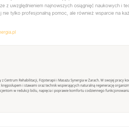
e z uwzględnieniem najnowszych osiągnięć naukowych i tec
j nie tylko profesjonalną pomoc, ale również wsparcie na ka
ergia.pl
any z Centrum Rehabilitacji, Fizjoterapii i Masażu Synergia w Żarach. W swojej pracy
y z kręgosłupem i stawami oraz technik wspierających naturalną regenerację organiz
jentom w redukcji bólu, napięcia i poprawie komfortu codziennego funkcjonowani