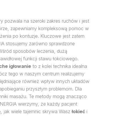
ry pozwala na szeroki zakres ruchów i jest
j Górze, zapewniamy kompleksową pomoc w
żenia po kontuzje. Kluczowe jest zatem
IA stosujemy zarówno sprawdzone
Wśród sposobów leczenia, dużą
prawidłowej funkcji stawu łokciowego.
che igłowanie
to z kolei technika idealna
prócz tego w naszym centrum realizujemy
ględniające również wpływ innych układów
 zapobieganiu przyszłym problemom. Dla
echniki masażu. Te metody mogą znacząco
SYNERGIA wierzymy, że każdy pacjent
ę, jak wiele tajemnic skrywa Wasz
łokieć
i