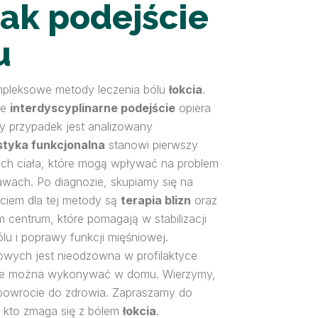
jak podejście
u
kompleksowe metody leczenia bólu
łokcia
.
ze
interdyscyplinarne podejście
opiera
dy przypadek jest analizowany
tyka funkcjonalna
stanowi pierwszy
tiach ciała, które mogą wpływać na problem
awach. Po diagnozie, skupiamy się na
rciem dla tej metody są
terapia blizn
oraz
 centrum, które pomagają w stabilizacji
lu i poprawy funkcji mięśniowej.
owych jest nieodzowna w profilaktyce
tóre można wykonywać w domu. Wierzymy,
m powrocie do zdrowia. Zapraszamy do
, kto zmaga się z bólem
łokcia
.