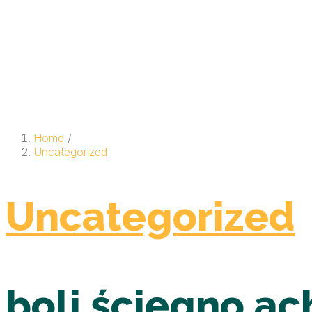
Home
/
Uncategorized
Uncategorized
boli ścięgno ach