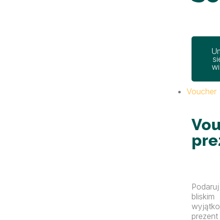
U
si
wi
Voucher
Vou
pre
Podaruj
bliskim
wyjątk
prezent