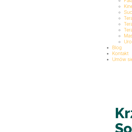
Fal
Kin
Suc
Ter
Ter
Ter
Ma
Uro
Blog
Kontakt
Umów się
Kr
So