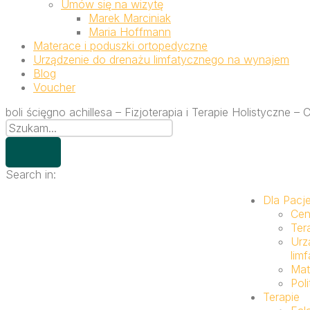
Umów się na wizytę
Marek Marciniak
Maria Hoffmann
Materace i poduszki ortopedyczne
Urządzenie do drenażu limfatycznego na wynajem
Blog
Voucher
boli ścięgno achillesa – Fizjoterapia i Terapie Holistyczne
Search in:
Dla Pacj
Cen
Ter
Urz
lim
Mat
Pol
Terapie