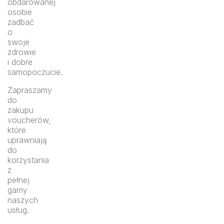
obdarowanej
osobie
zadbać
o
swoje
zdrowie
i dobre
samopoczucie.
Zapraszamy
do
zakupu
voucherów,
które
uprawniają
do
korzystania
z
pełnej
gamy
naszych
usług.