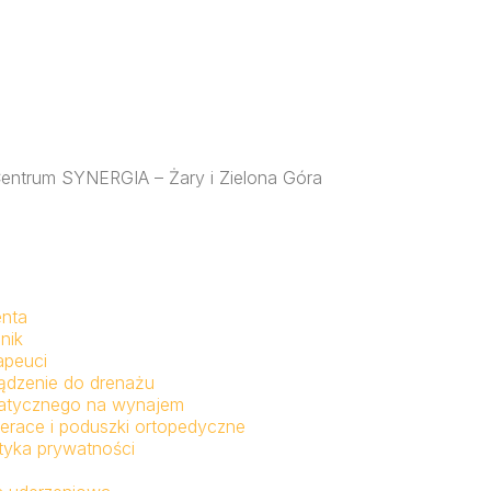
 – Centrum SYNERGIA – Żary i Zielona Góra
enta
nik
apeuci
ądzenie do drenażu
fatycznego na wynajem
erace i poduszki ortopedyczne
ityka prywatności