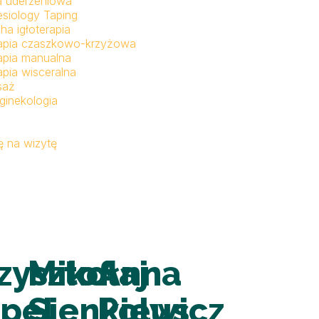
a uderzeniowa
esiology Taping
ha igłoterapia
apia czaszkowo-krzyżowa
apia manualna
apia wisceralna
saż
ginekologia
 na wizytę
zysztof
Mikołaj
Anna
pel
Sienkiewicz
Polus