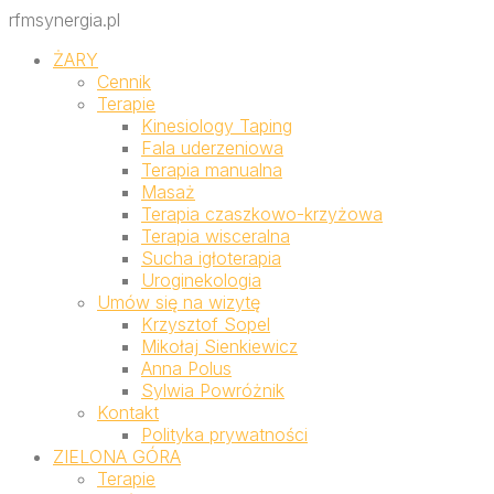
rfmsynergia.pl
ŻARY
Cennik
Terapie
Kinesiology Taping
Fala uderzeniowa
Terapia manualna
Masaż
Terapia czaszkowo-krzyżowa
Terapia wisceralna
Sucha igłoterapia
Uroginekologia
Umów się na wizytę
Krzysztof Sopel
Mikołaj Sienkiewicz
Anna Polus
Sylwia Powróżnik
Kontakt
Polityka prywatności
ZIELONA GÓRA
Terapie