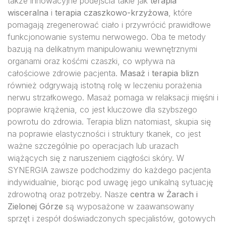
także innowacyjne podejścia takie jak
terapia
wisceralna
i
terapia czaszkowo-krzyżowa
, które
pomagają zregenerować ciało i przywrócić prawidłowe
funkcjonowanie systemu nerwowego. Oba te metody
bazują na delikatnym manipulowaniu wewnętrznymi
organami oraz kośćmi czaszki, co wpływa na
całościowe zdrowie pacjenta.
Masaż
i
terapia blizn
również odgrywają istotną rolę w leczeniu porażenia
nerwu strzałkowego. Masaż pomaga w relaksacji mięśni i
poprawie krążenia, co jest kluczowe dla szybszego
powrotu do zdrowia. Terapia blizn natomiast, skupia się
na poprawie elastyczności i struktury tkanek, co jest
ważne szczególnie po operacjach lub urazach
wiążących się z naruszeniem ciągłości skóry. W
SYNERGIA zawsze podchodzimy do każdego pacjenta
indywidualnie, biorąc pod uwagę jego unikalną sytuację
zdrowotną oraz potrzeby. Nasze
centra w Żarach i
Zielonej Górze
są wyposażone w zaawansowany
sprzęt i zespół doświadczonych specjalistów, gotowych