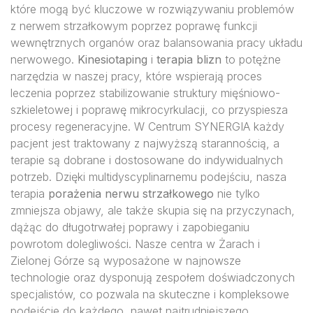
które mogą być kluczowe w rozwiązywaniu problemów
z nerwem strzałkowym poprzez poprawę funkcji
wewnętrznych organów oraz balansowania pracy układu
nerwowego.
Kinesiotaping
i
terapia blizn
to potężne
narzędzia w naszej pracy, które wspierają proces
leczenia poprzez stabilizowanie struktury mięśniowo-
szkieletowej i poprawę mikrocyrkulacji, co przyspiesza
procesy regeneracyjne. W Centrum SYNERGIA każdy
pacjent jest traktowany z najwyższą starannością, a
terapie są dobrane i dostosowane do indywidualnych
potrzeb. Dzięki multidyscyplinarnemu podejściu, nasza
terapia
porażenia nerwu strzałkowego
nie tylko
zmniejsza objawy, ale także skupia się na przyczynach,
dążąc do długotrwałej poprawy i zapobieganiu
powrotom dolegliwości. Nasze centra w Żarach i
Zielonej Górze są wyposażone w najnowsze
technologie oraz dysponują zespołem doświadczonych
specjalistów, co pozwala na skuteczne i kompleksowe
podejście do każdego, nawet najtrudniejszego,