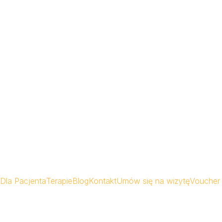
Dla Pacjenta
Terapie
Blog
Kontakt
Umów się na wizytę
Voucher