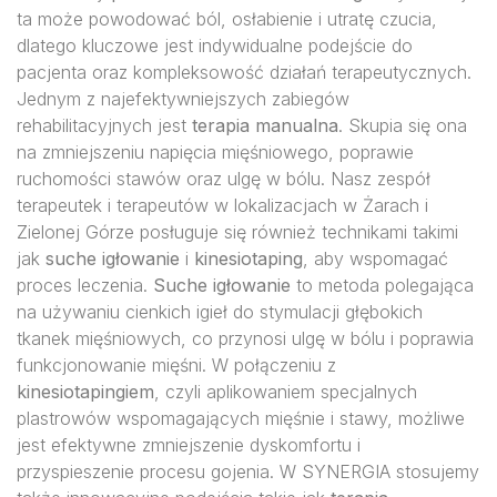
ta może powodować ból, osłabienie i utratę czucia,
dlatego kluczowe jest indywidualne podejście do
pacjenta oraz kompleksowość działań terapeutycznych.
Jednym z najefektywniejszych zabiegów
rehabilitacyjnych jest
terapia manualna
. Skupia się ona
na zmniejszeniu napięcia mięśniowego, poprawie
ruchomości stawów oraz ulgę w bólu. Nasz zespół
terapeutek i terapeutów w lokalizacjach w Żarach i
Zielonej Górze posługuje się również technikami takimi
jak
suche igłowanie
i
kinesiotaping
, aby wspomagać
proces leczenia.
Suche igłowanie
to metoda polegająca
na używaniu cienkich igieł do stymulacji głębokich
tkanek mięśniowych, co przynosi ulgę w bólu i poprawia
funkcjonowanie mięśni. W połączeniu z
kinesiotapingiem
, czyli aplikowaniem specjalnych
plastrowów wspomagających mięśnie i stawy, możliwe
jest efektywne zmniejszenie dyskomfortu i
przyspieszenie procesu gojenia. W SYNERGIA stosujemy