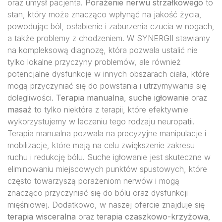
oraz umysł pacjenta.
Porażenie nerwu strzałkowego
to
stan, który może znacząco wpłynąć na jakość życia,
powodując ból, osłabienie i zaburzenia czucia w nogach,
a także problemy z chodzeniem. W SYNERGII stawiamy
na kompleksową diagnozę, która pozwala ustalić nie
tylko lokalne przyczyny problemów, ale również
potencjalne dysfunkcje w innych obszarach ciała, które
mogą przyczyniać się do powstania i utrzymywania się
dolegliwości.
Terapia manualna
,
suche igłowanie
oraz
masaż
to tylko niektóre z terapii, które efektywnie
wykorzystujemy w leczeniu tego rodzaju neuropatii.
Terapia manualna pozwala na precyzyjne manipulacje i
mobilizacje, które mają na celu zwiększenie zakresu
ruchu i redukcję bólu. Suche igłowanie jest skuteczne w
eliminowaniu miejscowych punktów spustowych, które
często towarzyszą porażeniom nerwów i mogą
znacząco przyczyniać się do bólu oraz dysfunkcji
mięśniowej. Dodatkowo, w naszej ofercie znajduje się
terapia wisceralna
oraz
terapia czaszkowo-krzyżowa
,