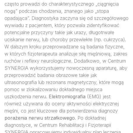
często prowadzi do charakterystycznego „ciągnięcia
nogą” podczas chodzenia, znanego jako „stopa
opadająca”. Diagnostyka zaczyna się od szczegółowego
wywiadu z pacjentem, który pozwala zidentyfikować
potencjalne przyczyny takie jak urazy, długotrwałe
uciskanie nerwu, lub choroby przewlekłe (np. cukrzyca).
W dalszym kroku przeprowadzane są badania fizyczne,
w których fizjoterapeuta analizuje siłę mięśniową, zakres
ruchów i reflexy neurologiczne. Dodatkowo, w Centrum
SYNERGIA wykorzystujemy nowoczesną aparaturę, aby
przeprowadzić badania obrazowe takie jak
ultrasonografia lub rezonans magnetyczny, które mogą
pomoc w zlokalizowaniu dokładnego miejsca
uszkodzenia nerwu.
Elektromiografia
(EMG) jest
również używana do oceny aktywności elektrycznej
mięśni, co jest kluczowe dla potwierdzenia diagnozy
porażenia nerwu strzałkowego
. Po dokładnej
diagnostyce, w Centrum Rehabilitacji i Fizjoterapii
SYNERGIA opracowujemy indywidualny plan leczenia,