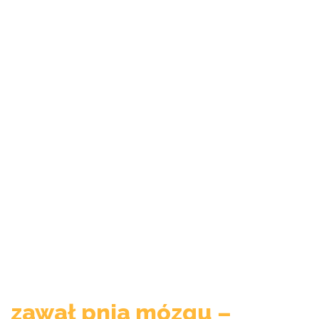
zawał pnia mózgu –