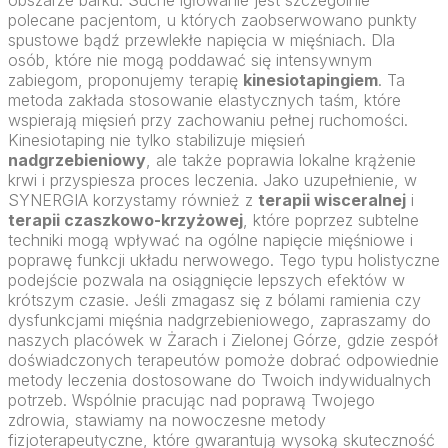
polecane pacjentom, u których zaobserwowano punkty
spustowe bądź przewlekłe napięcia w mięśniach. Dla
osób, które nie mogą poddawać się intensywnym
zabiegom, proponujemy terapię
kinesiotapingiem
. Ta
metoda zakłada stosowanie elastycznych taśm, które
wspierają mięsień przy zachowaniu pełnej ruchomości.
Kinesiotaping nie tylko stabilizuje mięsień
nadgrzebieniowy
, ale także poprawia lokalne krążenie
krwi i przyspiesza proces leczenia. Jako uzupełnienie, w
SYNERGIA korzystamy również z
terapii wisceralnej
i
terapii czaszkowo-krzyżowej
, które poprzez subtelne
techniki mogą wpływać na ogólne napięcie mięśniowe i
poprawę funkcji układu nerwowego. Tego typu holistyczne
podejście pozwala na osiągnięcie lepszych efektów w
krótszym czasie. Jeśli zmagasz się z bólami ramienia czy
dysfunkcjami mięśnia nadgrzebieniowego, zapraszamy do
naszych placówek w Żarach i Zielonej Górze, gdzie zespół
doświadczonych terapeutów pomoże dobrać odpowiednie
metody leczenia dostosowane do Twoich indywidualnych
potrzeb. Wspólnie pracując nad poprawą Twojego
zdrowia, stawiamy na nowoczesne metody
fizjoterapeutyczne, które gwarantują wysoką skuteczność