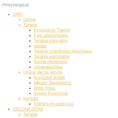
rfmsynergia.pl
ŻARY
Cennik
Terapie
Kinesiology Taping
Fala uderzeniowa
Terapia manualna
Masaż
Terapia czaszkowo-krzyżowa
Terapia wisceralna
Sucha igłoterapia
Uroginekologia
Umów się na wizytę
Krzysztof Sopel
Mikołaj Sienkiewicz
Anna Polus
Sylwia Powróżnik
Kontakt
Polityka prywatności
ZIELONA GÓRA
Terapie