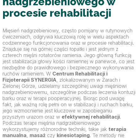
nadgrzebieniowego w
procesie rehabilitacji
Mięsień nadgrzebieniowy, często pomijany w rutynowych
ćwiczeniach, odgrywa kluczową rolę w wielu aspektach
codziennego funkcjonowania oraz w procesie rehabilitacji.
Znajduje się na górnej części łopatki i jest jednym z
czterech mięśni rotatorów ramienia. Jego główną funkcją
jest stabilizacja głowy kości ramiennej w panewce, co jest
niezbędne do prawidłowego i bezpiecznego wykonywania
ruchów ramieniem. W
Centrum Rehabilitacji i
Fizjoterapii SYNERGIA
, zlokalizowanym w Żarach i
Zielonej Górze, udzielamy szczególnej uwagi mięśniowi
nadgrzebieniowemu, szczególnie podczas leczenia kontuzji
barku oraz w terapii pooperacyjnej. Biorąc pod uwagę
fakt, jak ważną rolę pełni on w stabilizacji i ruchach barku,
jego wzmocnienie jest kluczowe w zapobieganiu
przyszłym urazom oraz w
efektywnej rehabilitacji
.
Podczas terapii mięśnia nadgrzebieniowego
wykorzystujemy różnorodne techniki, takie jak
terapia
manualna
,
masaż
czy
kinesiotaping
. Te metody nie