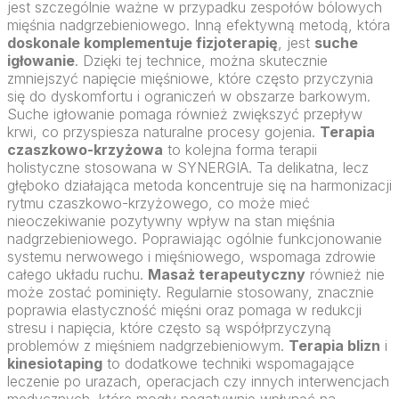
jest szczególnie ważne w przypadku zespołów bólowych
mięśnia nadgrzebieniowego. Inną efektywną metodą, która
doskonale komplementuje fizjoterapię
, jest
suche
igłowanie
. Dzięki tej technice, można skutecznie
zmniejszyć napięcie mięśniowe, które często przyczynia
się do dyskomfortu i ograniczeń w obszarze barkowym.
Suche igłowanie pomaga również zwiększyć przepływ
krwi, co przyspiesza naturalne procesy gojenia.
Terapia
czaszkowo-krzyżowa
to kolejna forma terapii
holistyczne stosowana w SYNERGIA. Ta delikatna, lecz
głęboko działająca metoda koncentruje się na harmonizacji
rytmu czaszkowo-krzyżowego, co może mieć
nieoczekiwanie pozytywny wpływ na stan mięśnia
nadgrzebieniowego. Poprawiając ogólnie funkcjonowanie
systemu nerwowego i mięśniowego, wspomaga zdrowie
całego układu ruchu.
Masaż terapeutyczny
również nie
może zostać pominięty. Regularnie stosowany, znacznie
poprawia elastyczność mięśni oraz pomaga w redukcji
stresu i napięcia, które często są współprzyczyną
problemów z mięśniem nadgrzebieniowym.
Terapia blizn
i
kinesiotaping
to dodatkowe techniki wspomagające
leczenie po urazach, operacjach czy innych interwencjach