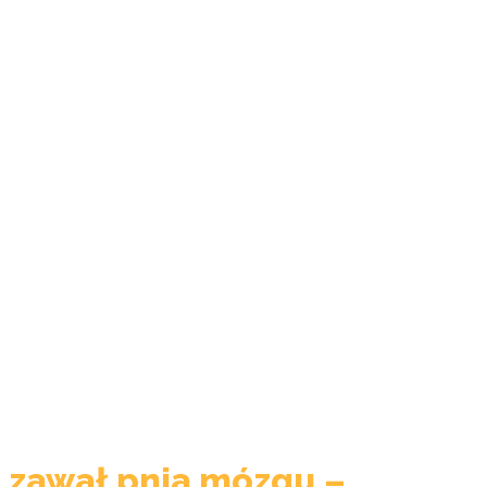
zawał pnia mózgu –