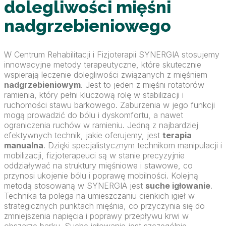
dolegliwości mięśni
nadgrzebieniowego
W Centrum Rehabilitacji i Fizjoterapii SYNERGIA stosujemy
innowacyjne metody terapeutyczne, które skutecznie
wspierają leczenie dolegliwości związanych z mięśniem
nadgrzebieniowym
. Jest to jeden z mięśni rotatorów
ramienia, który pełni kluczową rolę w stabilizacji i
ruchomości stawu barkowego. Zaburzenia w jego funkcji
mogą prowadzić do bólu i dyskomfortu, a nawet
ograniczenia ruchów w ramieniu. Jedną z najbardziej
efektywnych technik, jakie oferujemy, jest
terapia
manualna
. Dzięki specjalistycznym technikom manipulacji i
mobilizacji, fizjoterapeuci są w stanie precyzyjnie
oddziaływać na struktury mięśniowe i stawowe, co
przynosi ukojenie bólu i poprawę mobilności. Kolejną
metodą stosowaną w SYNERGIA jest
suche igłowanie
.
Technika ta polega na umieszczaniu cienkich igieł w
strategicznych punktach mięśnia, co przyczynia się do
zmniejszenia napięcia i poprawy przepływu krwi w
obszarze barku. Suche igłowanie jest szczególnie