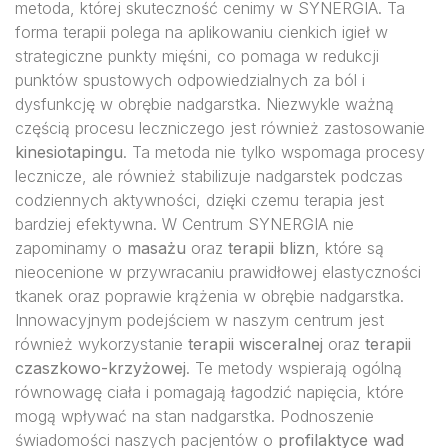
metoda, której skuteczność cenimy w SYNERGIA. Ta
forma terapii polega na aplikowaniu cienkich igieł w
strategiczne punkty mięśni, co pomaga w redukcji
punktów spustowych odpowiedzialnych za ból i
dysfunkcję w obrębie nadgarstka. Niezwykle ważną
częścią procesu leczniczego jest również zastosowanie
kinesiotapingu
. Ta metoda nie tylko wspomaga procesy
lecznicze, ale również stabilizuje nadgarstek podczas
codziennych aktywności, dzięki czemu terapia jest
bardziej efektywna. W Centrum SYNERGIA nie
zapominamy o
masażu
oraz
terapii blizn
, które są
nieocenione w przywracaniu prawidłowej elastyczności
tkanek oraz poprawie krążenia w obrębie nadgarstka.
Innowacyjnym podejściem w naszym centrum jest
również wykorzystanie
terapii wisceralnej
oraz
terapii
czaszkowo-krzyżowej
. Te metody wspierają ogólną
równowagę ciała i pomagają łagodzić napięcia, które
mogą wpływać na stan nadgarstka. Podnoszenie
świadomości naszych pacjentów o
profilaktyce wad