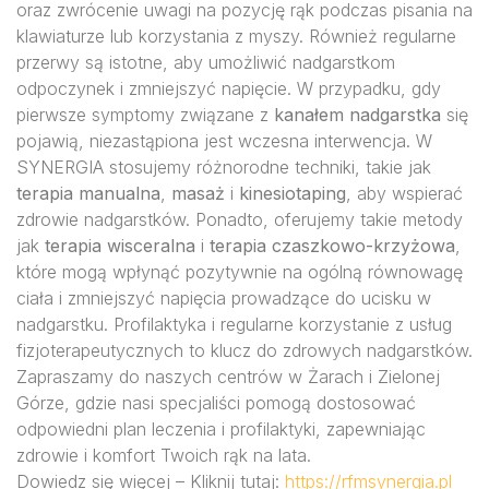
oraz zwrócenie uwagi na pozycję rąk podczas pisania na
klawiaturze lub korzystania z myszy. Również regularne
przerwy są istotne, aby umożliwić nadgarstkom
odpoczynek i zmniejszyć napięcie. W przypadku, gdy
pierwsze symptomy związane z
kanałem nadgarstka
się
pojawią, niezastąpiona jest wczesna interwencja. W
SYNERGIA stosujemy różnorodne techniki, takie jak
terapia manualna
,
masaż
i
kinesiotaping
, aby wspierać
zdrowie nadgarstków. Ponadto, oferujemy takie metody
jak
terapia wisceralna
i
terapia czaszkowo-krzyżowa
,
które mogą wpłynąć pozytywnie na ogólną równowagę
ciała i zmniejszyć napięcia prowadzące do ucisku w
nadgarstku. Profilaktyka i regularne korzystanie z usług
fizjoterapeutycznych to klucz do zdrowych nadgarstków.
Zapraszamy do naszych centrów w Żarach i Zielonej
Górze, gdzie nasi specjaliści pomogą dostosować
odpowiedni plan leczenia i profilaktyki, zapewniając
zdrowie i komfort Twoich rąk na lata.
Dowiedz się więcej – Kliknij tutaj:
https://rfmsynergia.pl