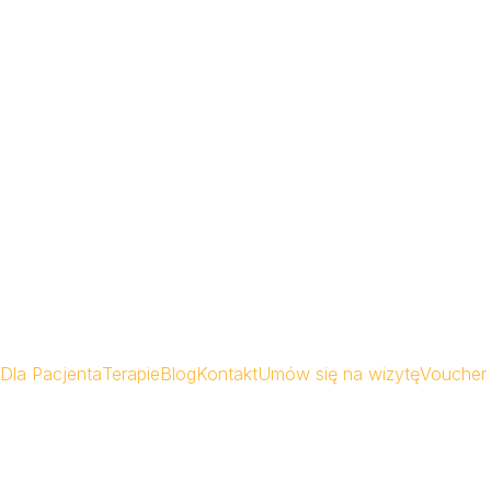
Dla Pacjenta
Terapie
Blog
Kontakt
Umów się na wizytę
Voucher