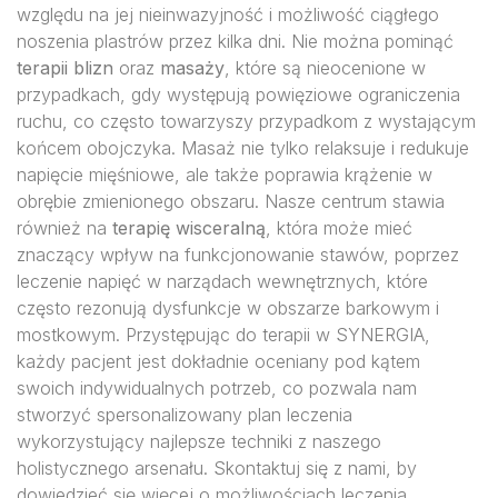
względu na jej nieinwazyjność i możliwość ciągłego
noszenia plastrów przez kilka dni. Nie można pominąć
terapii blizn
oraz
masaży
, które są nieocenione w
przypadkach, gdy występują powięziowe ograniczenia
ruchu, co często towarzyszy przypadkom z wystającym
końcem obojczyka. Masaż nie tylko relaksuje i redukuje
napięcie mięśniowe, ale także poprawia krążenie w
obrębie zmienionego obszaru. Nasze centrum stawia
również na
terapię wisceralną
, która może mieć
znaczący wpływ na funkcjonowanie stawów, poprzez
leczenie napięć w narządach wewnętrznych, które
często rezonują dysfunkcje w obszarze barkowym i
mostkowym. Przystępując do terapii w SYNERGIA,
każdy pacjent jest dokładnie oceniany pod kątem
swoich indywidualnych potrzeb, co pozwala nam
stworzyć spersonalizowany plan leczenia
wykorzystujący najlepsze techniki z naszego
holistycznego arsenału. Skontaktuj się z nami, by
dowiedzieć się więcej o możliwościach leczenia