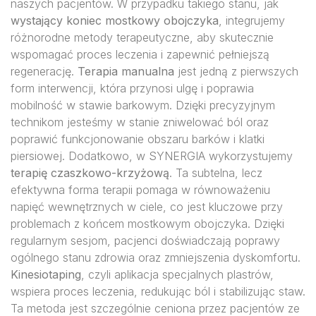
naszych pacjentów. W przypadku takiego stanu, jak
wystający koniec mostkowy obojczyka
, integrujemy
różnorodne metody terapeutyczne, aby skutecznie
wspomagać proces leczenia i zapewnić pełniejszą
regenerację.
Terapia manualna
jest jedną z pierwszych
form interwencji, która przynosi ulgę i poprawia
mobilność w stawie barkowym. Dzięki precyzyjnym
technikom jesteśmy w stanie zniwelować ból oraz
poprawić funkcjonowanie obszaru barków i klatki
piersiowej. Dodatkowo, w SYNERGIA wykorzystujemy
terapię czaszkowo-krzyżową
. Ta subtelna, lecz
efektywna forma terapii pomaga w równoważeniu
napięć wewnętrznych w ciele, co jest kluczowe przy
problemach z końcem mostkowym obojczyka. Dzięki
regularnym sesjom, pacjenci doświadczają poprawy
ogólnego stanu zdrowia oraz zmniejszenia dyskomfortu.
Kinesiotaping
, czyli aplikacja specjalnych plastrów,
wspiera proces leczenia, redukując ból i stabilizując staw.
Ta metoda jest szczególnie ceniona przez pacjentów ze