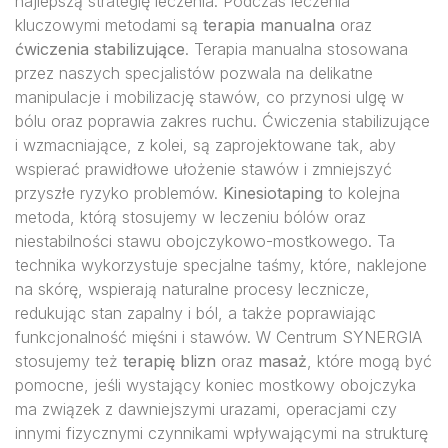
najlepszą strategię leczenia. Podczas leczenia
kluczowymi metodami są
terapia manualna
oraz
ćwiczenia stabilizujące
. Terapia manualna stosowana
przez naszych specjalistów pozwala na delikatne
manipulacje i mobilizację stawów, co przynosi ulgę w
bólu oraz poprawia zakres ruchu. Ćwiczenia stabilizujące
i wzmacniające, z kolei, są zaprojektowane tak, aby
wspierać prawidłowe ułożenie stawów i zmniejszyć
przyszłe ryzyko problemów.
Kinesiotaping
to kolejna
metoda, którą stosujemy w leczeniu bólów oraz
niestabilności stawu obojczykowo-mostkowego. Ta
technika wykorzystuje specjalne taśmy, które, naklejone
na skórę, wspierają naturalne procesy lecznicze,
redukując stan zapalny i ból, a także poprawiając
funkcjonalność mięśni i stawów. W Centrum SYNERGIA
stosujemy też
terapię blizn
oraz
masaż
, które mogą być
pomocne, jeśli wystający koniec mostkowy obojczyka
ma związek z dawniejszymi urazami, operacjami czy
innymi fizycznymi czynnikami wpływającymi na strukturę