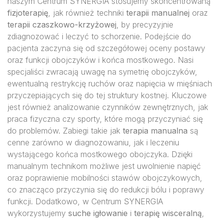
naszym Centrum SYNERGIA stosujemy skoncentrowaną
fizjoterapię
, jak również techniki
terapii manualnej
oraz
terapii czaszkowo-krzyżowej
, by precyzyjnie
zdiagnozować i leczyć to schorzenie. Podejście do
pacjenta zaczyna się od szczegółowej oceny postawy
oraz funkcji obojczyków i końca mostkowego. Nasi
specjaliści zwracają uwagę na symetrię obojczyków,
ewentualną restrykcję ruchów oraz napięcia w mięśniach
przyczepiających się do tej struktury kostnej. Kluczowe
jest również analizowanie czynników zewnętrznych, jak
praca fizyczna czy sporty, które mogą przyczyniać się
do problemów. Zabiegi takie jak
terapia manualna
są
cenne zarówno w diagnozowaniu, jak i leczeniu
wystającego końca mostkowego obojczyka. Dzięki
manualnym technikom możliwe jest uwolnienie napięć
oraz poprawienie mobilności stawów obojczykowych,
co znacząco przyczynia się do redukcji bólu i poprawy
funkcji. Dodatkowo, w Centrum SYNERGIA
wykorzystujemy
suche igłowanie
i
terapię wisceralną
,