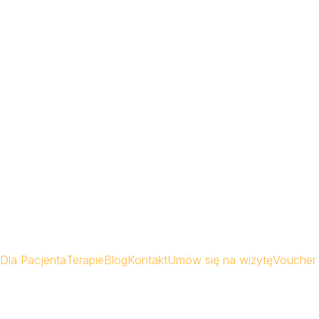
Dla Pacjenta
Terapie
Blog
Kontakt
Umów się na wizytę
Voucher