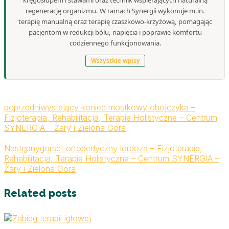
kręgosłupem i stawami oraz technik wspierających naturalną
regenerację organizmu. W ramach Synergii wykonuje m.in.
terapię manualną oraz terapię czaszkowo-krzyżową, pomagając
pacjentom w redukcji bólu, napięcia i poprawie komfortu
codziennego funkcjonowania.
Wszystkie wpisy
poprzedni
wystający koniec mostkowy obojczyka –
Fizjoterapia, Rehabilitacja, Terapie Holistyczne – Centrum
SYNERGIA – Żary i Zielona Góra
Następny
gorset ortopedyczny lordoza – Fizjoterapia,
Rehabilitacja, Terapie Holistyczne – Centrum SYNERGIA –
Żary i Zielona Góra
Related posts