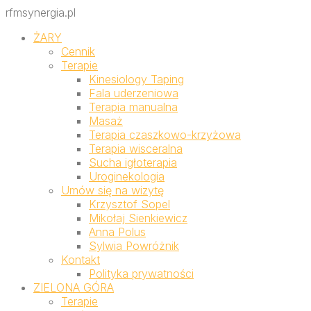
rfmsynergia.pl
ŻARY
Cennik
Terapie
Kinesiology Taping
Fala uderzeniowa
Terapia manualna
Masaż
Terapia czaszkowo-krzyżowa
Terapia wisceralna
Sucha igłoterapia
Uroginekologia
Umów się na wizytę
Krzysztof Sopel
Mikołaj Sienkiewicz
Anna Polus
Sylwia Powróżnik
Kontakt
Polityka prywatności
ZIELONA GÓRA
Terapie