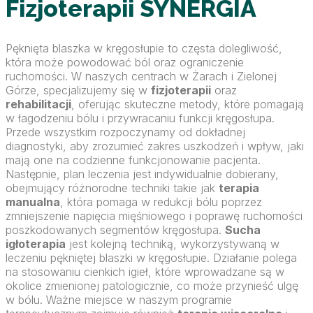
Fizjoterapii SYNERGIA
Pęknięta blaszka w kręgosłupie to częsta dolegliwość,
która może powodować ból oraz ograniczenie
ruchomości. W naszych centrach w Żarach i Zielonej
Górze, specjalizujemy się w
fizjoterapii
oraz
rehabilitacji
, oferując skuteczne metody, które pomagają
w łagodzeniu bólu i przywracaniu funkcji kręgosłupa.
Przede wszystkim rozpoczynamy od dokładnej
diagnostyki, aby zrozumieć zakres uszkodzeń i wpływ, jaki
mają one na codzienne funkcjonowanie pacjenta.
Następnie, plan leczenia jest indywidualnie dobierany,
obejmujący różnorodne techniki takie jak
terapia
manualna
, która pomaga w redukcji bólu poprzez
zmniejszenie napięcia mięśniowego i poprawę ruchomości
poszkodowanych segmentów kręgosłupa.
Sucha
igłoterapia
jest kolejną techniką, wykorzystywaną w
leczeniu pękniętej blaszki w kręgosłupie. Działanie polega
na stosowaniu cienkich igieł, które wprowadzane są w
okolice zmienionej patologicznie, co może przynieść ulgę
w bólu. Ważne miejsce w naszym programie