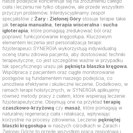
nasze podejście koncentruje się na zrozumieniu całego
ciała i leczeniu nie tylko objawów, ale przede wszystkim
przyczyn problemów. Interdyscyplinarny zespół
specjalistów z
Żary
i
Zielonej Góry
stosuje terapie takie
jak
terapia manualna
,
terapia wisceralna
i
sucha
igłoterapia
, które pomagają zredukować ból oraz
poprawić funkcjonowanie kręgosłupa. Kluczowym
elementem leczenia jest personalizacja terapii:
fizjoterapeuci SYNERGIA wykorzystują indywidualną
ocenę stanu zdrowia pacjenta, aby dostosować techniki
terapeutyczne, co jest szczególnie ważne w przypadku
tak specyficznego urazu jak
pęknięta blaszka kręgowa
.
Współpraca z pacjentem oraz ciągłe monitorowanie
postępów są fundamentem naszego podejścia, co
umożliwia efektywne i skuteczne leczenie. Dodatkowo, w
ramach terapii holistycznych, w SYNERGIA aplikujemy
również metody pracy z ciałem, które wspierają leczenie
fizjoterapeutyczne. Obejmują one na przykład
terapię
czaszkowo-krzyżową
czy
masaż
, które pomagają w
naturalnej regeneracji ciała i relaksacji, wpływając
korzystnie na procesy zdrowienia. Leczenie
pękniętej
blaszki kręgosłupa
w naszych ośrodkach w Żarach i
Zielonej Górze to przede wszystkim praca zespołowa i