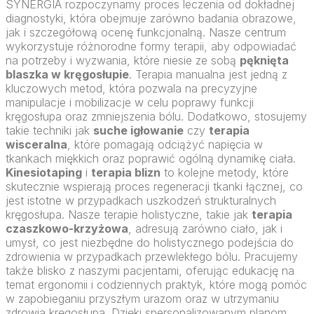
SYNERGIA rozpoczynamy proces leczenia od dokładnej
diagnostyki, która obejmuje zarówno badania obrazowe,
jak i szczegółową ocenę funkcjonalną. Nasze centrum
wykorzystuje różnorodne formy terapii, aby odpowiadać
na potrzeby i wyzwania, które niesie ze sobą
pęknięta
blaszka w kręgosłupie
. Terapia manualna jest jedną z
kluczowych metod, która pozwala na precyzyjne
manipulacje i mobilizacje w celu poprawy funkcji
kręgosłupa oraz zmniejszenia bólu. Dodatkowo, stosujemy
takie techniki jak
suche igłowanie
czy
terapia
wisceralna
, które pomagają odciążyć napięcia w
tkankach miękkich oraz poprawić ogólną dynamikę ciała.
Kinesiotaping
i
terapia blizn
to kolejne metody, które
skutecznie wspierają proces regeneracji tkanki łącznej, co
jest istotne w przypadkach uszkodzeń strukturalnych
kręgosłupa. Nasze terapie holistyczne, takie jak
terapia
czaszkowo-krzyżowa
, adresują zarówno ciało, jak i
umysł, co jest niezbędne do holistycznego podejścia do
zdrowienia w przypadkach przewlekłego bólu. Pracujemy
także blisko z naszymi pacjentami, oferując edukację na
temat ergonomii i codziennych praktyk, które mogą pomóc
w zapobieganiu przyszłym urazom oraz w utrzymaniu
zdrowia kręgosłupa. Dzięki spersonalizowanym planom