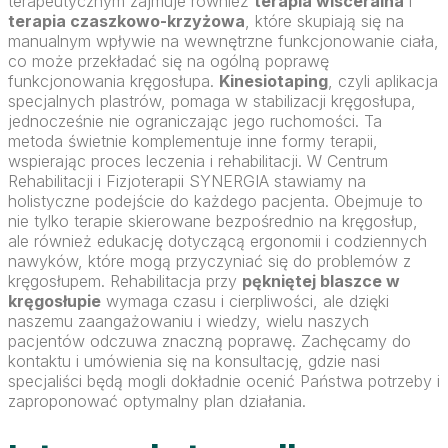
terapeutycznym zajmuje również
terapia wisceralna
i
terapia czaszkowo-krzyżowa
, które skupiają się na
manualnym wpływie na wewnętrzne funkcjonowanie ciała,
co może przekładać się na ogólną poprawę
funkcjonowania kręgosłupa.
Kinesiotaping
, czyli aplikacja
specjalnych plastrów, pomaga w stabilizacji kręgosłupa,
jednocześnie nie ograniczając jego ruchomości. Ta
metoda świetnie komplementuje inne formy terapii,
wspierając proces leczenia i rehabilitacji. W Centrum
Rehabilitacji i Fizjoterapii SYNERGIA stawiamy na
holistyczne podejście do każdego pacjenta. Obejmuje to
nie tylko terapie skierowane bezpośrednio na kręgosłup,
ale również edukację dotyczącą ergonomii i codziennych
nawyków, które mogą przyczyniać się do problemów z
kręgosłupem. Rehabilitacja przy
pękniętej blaszce w
kręgosłupie
wymaga czasu i cierpliwości, ale dzięki
naszemu zaangażowaniu i wiedzy, wielu naszych
pacjentów odczuwa znaczną poprawę. Zachęcamy do
kontaktu i umówienia się na konsultację, gdzie nasi
specjaliści będą mogli dokładnie ocenić Państwa potrzeby i
zaproponować optymalny plan działania.