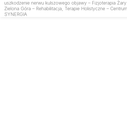
uszkodzenie nerwu kulszowego objawy – Fizjoterapia Żary 
rfmsynergia.pl
Zielona Góra – Rehabilitacja, Terapie Holistyczne – Centru
SYNERGIA
SEARCH IN: