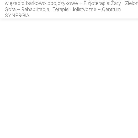
więzadło barkowo obojczykowe – Fizjoterapia Żary i Zielo
rfmsynergia.pl
Góra – Rehabilitacja, Terapie Holistyczne – Centrum
SYNERGIA
SEARCH IN: