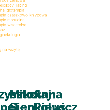
a uderzeniowa
esiology Taping
ha igłoterapia
apia czaszkowo-krzyżowa
apia manualna
apia wisceralna
saż
ginekologia
 na wizytę
zysztof
Mikołaj
Anna
pel
Sienkiewicz
Polus