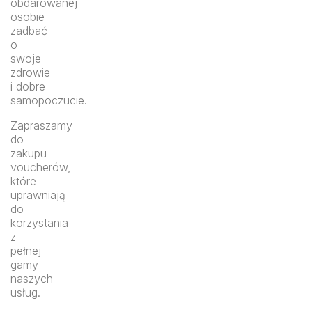
obdarowanej
osobie
zadbać
o
swoje
zdrowie
i dobre
samopoczucie.
Zapraszamy
do
zakupu
voucherów,
które
uprawniają
do
korzystania
z
pełnej
gamy
naszych
usług.