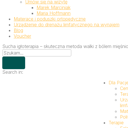
Umów się na wizytę
Marek Marciniak
Maria Hoffmann
Materace i poduszki ortopedyczne
Urządzenie do drenażu limfatycznego na wynajem
Blog
Voucher
Sucha igłoterapia – skuteczna metoda walki z bólem mięśn
Search in:
Dla Pacj
Cen
Ter
Urz
lim
Mat
Pol
Terapie