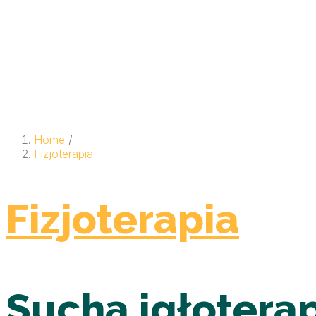
Home
/
Fizjoterapia
Fizjoterapia
Sucha igłotera