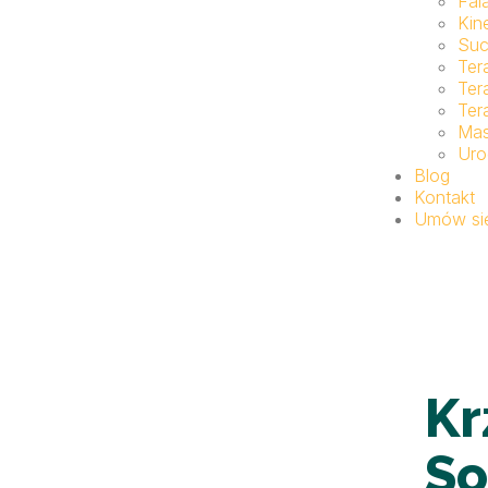
Fal
Kin
Suc
Ter
Ter
Ter
Ma
Uro
Blog
Kontakt
Umów się
Kr
So