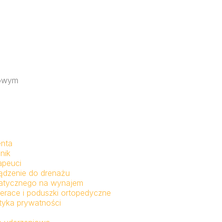
iowym
enta
nik
apeuci
ądzenie do drenażu
fatycznego na wynajem
erace i poduszki ortopedyczne
ityka prywatności