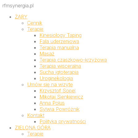
rfmsynergia.pl
ŻARY
Cennik
Terapie
Kinesiology Taping
Fala uderzeniowa
Terapia manualna
Masaż
Terapia czaszkowo-krzyżowa
Terapia wisceralna
Sucha igłoterapia
Uroginekologia
Umów się na wizytę
Krzysztof Sopel
Mikołaj Sienkiewicz
Anna Polus
Sylwia Powróżnik
Kontakt
Polityka prywatności
ZIELONA GÓRA
Terapie