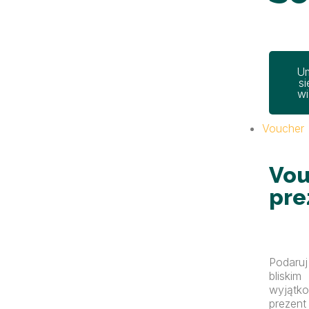
U
si
wi
Voucher
Vou
pre
Podaruj
bliskim
wyjątk
prezent