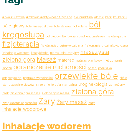
#rwa kulszowa
#zdrowie #aktywność fizyczna
akupunktura
alergie
bark
ból barku
ból
bóle głowy
bóle miesiączkowe
bóle stawów
ból kolana
kręgosłupa
ból pleców
Ból łokcia
covid
endometrioza
fizjoterapeuta
fizjoterapia
fizjoterapiauroginekologiczna
fizjoterapia uroginekologiczna
masazysta
inhalacje wodorem
koszykówka
masaz relaksacyjny
Masaż
zielona gora
materac
materac piankowy
nietrzymanie
ograniczenie ruchomości
moczu
onsen
poduszka
przewlekłe bóle
ortopedyczna
poprawa wydolności
skóra
uroginekologia
stany zapalne stawów
strzelanie
terapia manualna
zamrożony
zielona góra
bark
zielelona góra masaż
zielona gora masaz
Żary
Żary masaż
zwiększenie odporności
żary
Inhalacje wodorowe
Inhalacje wodorem