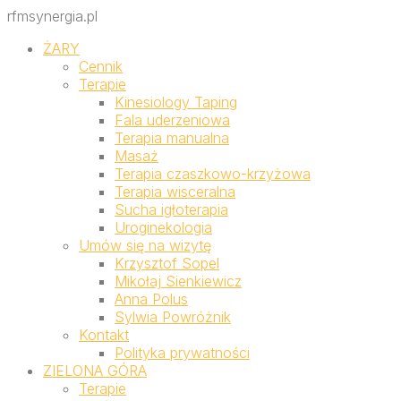
rfmsynergia.pl
ŻARY
Cennik
Terapie
Kinesiology Taping
Fala uderzeniowa
Terapia manualna
Masaż
Terapia czaszkowo-krzyżowa
Terapia wisceralna
Sucha igłoterapia
Uroginekologia
Umów się na wizytę
Krzysztof Sopel
Mikołaj Sienkiewicz
Anna Polus
Sylwia Powróżnik
Kontakt
Polityka prywatności
ZIELONA GÓRA
Terapie