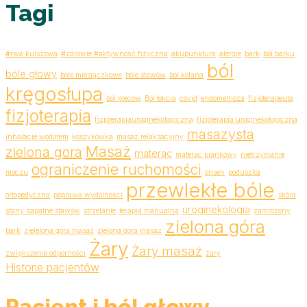
Tagi
#rwa kulszowa
#zdrowie #aktywność fizyczna
akupunktura
alergie
bark
ból barku
ból
bóle głowy
bóle miesiączkowe
bóle stawów
ból kolana
kręgosłupa
ból pleców
Ból łokcia
covid
endometrioza
fizjoterapeuta
fizjoterapia
fizjoterapiauroginekologiczna
fizjoterapia uroginekologiczna
masazysta
inhalacje wodorem
koszykówka
masaz relaksacyjny
Masaż
zielona gora
materac
materac piankowy
nietrzymanie
ograniczenie ruchomości
moczu
onsen
poduszka
przewlekłe bóle
ortopedyczna
poprawa wydolności
skóra
uroginekologia
stany zapalne stawów
strzelanie
terapia manualna
zamrożony
zielona góra
bark
zielelona góra masaż
zielona gora masaz
Żary
Żary masaż
zwiększenie odporności
żary
Historie pacjentów
Pacjent i ból głowy