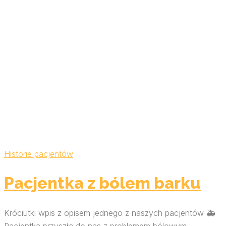
Historie pacjentów
Pacjentka z bólem barku
Króciutki wpis z opisem jednego z naszych pacjentów 🚑
Pacjentka przyszła do nas z problemem bólowym,