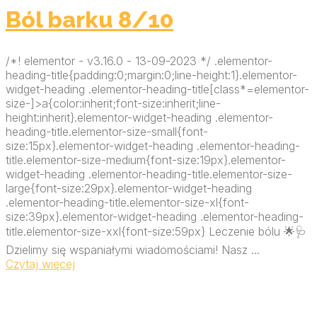
Ból barku 8/10
/*! elementor - v3.16.0 - 13-09-2023 */ .elementor-
heading-title{padding:0;margin:0;line-height:1}.elementor-
widget-heading .elementor-heading-title[class*=elementor-
size-]>a{color:inherit;font-size:inherit;line-
height:inherit}.elementor-widget-heading .elementor-
heading-title.elementor-size-small{font-
size:15px}.elementor-widget-heading .elementor-heading-
title.elementor-size-medium{font-size:19px}.elementor-
widget-heading .elementor-heading-title.elementor-size-
large{font-size:29px}.elementor-widget-heading
.elementor-heading-title.elementor-size-xl{font-
size:39px}.elementor-widget-heading .elementor-heading-
title.elementor-size-xxl{font-size:59px} Leczenie bólu 🌟🩺
Dzielimy się wspaniałymi wiadomościami! Nasz ...
Czytaj więcej