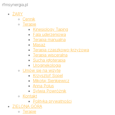
rfmsynergia.pl
ŻARY
Cennik
Terapie
Kinesiology Taping
Fala uderzeniowa
Terapia manualna
Masaż
Terapia czaszkowo-krzyżowa
Terapia wisceralna
Sucha igłoterapia
Uroginekologia
Umów się na wizytę
Krzysztof Sopel
Mikołaj Sienkiewicz
Anna Polus
Sylwia Powróżnik
Kontakt
Polityka prywatności
ZIELONA GÓRA
Terapie