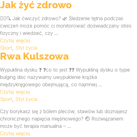
Jak żyć zdrowo
🏋️‍♂️🔍 Jak ćwiczyć zdrowo? 🌿 Śledzenie tętna podczas
ćwiczeń może pomóc ci monitorować doświadczany stres
fizyczny i wiedzieć, czy ...
Czytaj więcej
Sport
,
Styl życia
Rwa Kulszowa
Wypuklina dysku ❓ ❓co to jest ❓❓ Wypukliną dysku o typie
bulging disc nazywamy uwypuklenie krążka
międzykręgowego obejmującą, co najmniej ...
Czytaj więcej
Sport
,
Styl życia
Czy borykasz się z bólem pleców, stawów lub doznajesz
chronicznego napięcia mięśniowego? 🤕 Rozwiązaniem
może być terapia manualna – ...
Czytaj więcej