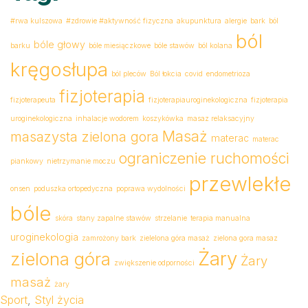
#rwa kulszowa
#zdrowie #aktywność fizyczna
akupunktura
alergie
bark
ból
ból
bóle głowy
barku
bóle miesiączkowe
bóle stawów
ból kolana
kręgosłupa
ból pleców
Ból łokcia
covid
endometrioza
fizjoterapia
fizjoterapeuta
fizjoterapiauroginekologiczna
fizjoterapia
uroginekologiczna
inhalacje wodorem
koszykówka
masaz relaksacyjny
Masaż
masazysta zielona gora
materac
materac
ograniczenie ruchomości
piankowy
nietrzymanie moczu
przewlekłe
onsen
poduszka ortopedyczna
poprawa wydolności
bóle
skóra
stany zapalne stawów
strzelanie
terapia manualna
uroginekologia
zamrożony bark
zielelona góra masaż
zielona gora masaz
Żary
zielona góra
Żary
zwiększenie odporności
masaż
żary
Sport
,
Styl życia