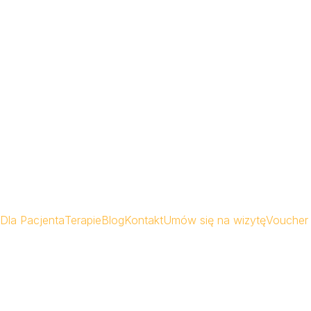
Dla Pacjenta
Terapie
Blog
Kontakt
Umów się na wizytę
Voucher