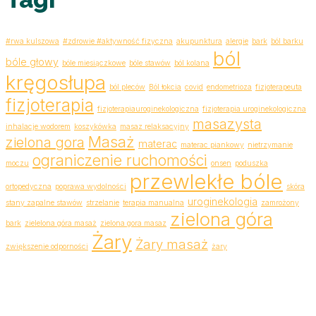
#rwa kulszowa
#zdrowie #aktywność fizyczna
akupunktura
alergie
bark
ból barku
ból
bóle głowy
bóle miesiączkowe
bóle stawów
ból kolana
kręgosłupa
ból pleców
Ból łokcia
covid
endometrioza
fizjoterapeuta
fizjoterapia
fizjoterapiauroginekologiczna
fizjoterapia uroginekologiczna
masazysta
inhalacje wodorem
koszykówka
masaz relaksacyjny
Masaż
zielona gora
materac
materac piankowy
nietrzymanie
ograniczenie ruchomości
moczu
onsen
poduszka
przewlekłe bóle
ortopedyczna
poprawa wydolności
skóra
uroginekologia
stany zapalne stawów
strzelanie
terapia manualna
zamrożony
zielona góra
bark
zielelona góra masaż
zielona gora masaz
Żary
Żary masaż
zwiększenie odporności
żary