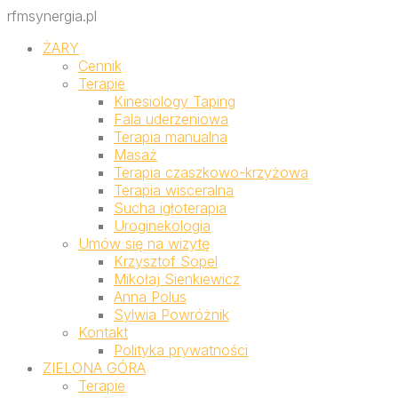
rfmsynergia.pl
ŻARY
Cennik
Terapie
Kinesiology Taping
Fala uderzeniowa
Terapia manualna
Masaż
Terapia czaszkowo-krzyżowa
Terapia wisceralna
Sucha igłoterapia
Uroginekologia
Umów się na wizytę
Krzysztof Sopel
Mikołaj Sienkiewicz
Anna Polus
Sylwia Powróżnik
Kontakt
Polityka prywatności
ZIELONA GÓRA
Terapie