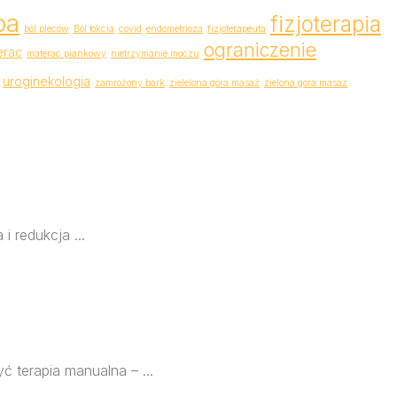
pa
fizjoterapia
ból pleców
Ból łokcia
covid
endometrioza
fizjoterapeuta
ograniczenie
erac
materac piankowy
nietrzymanie moczu
uroginekologia
zamrożony bark
zielelona góra masaż
zielona gora masaz
i redukcja ...
 terapia manualna – ...