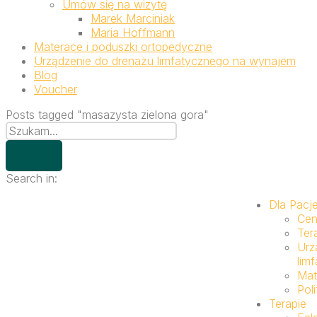
Umów się na wizytę
Marek Marciniak
Maria Hoffmann
Materace i poduszki ortopedyczne
Urządzenie do drenażu limfatycznego na wynajem
Blog
Voucher
Posts tagged "masazysta zielona gora"
Search in:
Dla Pacj
Cen
Ter
Urz
lim
Mat
Pol
Terapie