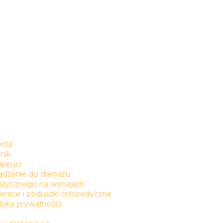
enta
nik
apeuci
ądzenie do drenażu
fatycznego na wynajem
erace i poduszki ortopedyczne
ityka prywatności