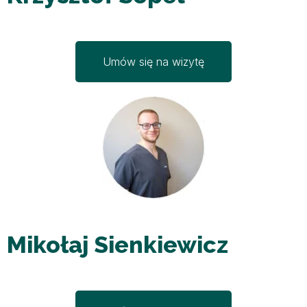
Umów się na wizytę
Mikołaj Sienkiewicz