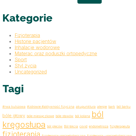
Kategorie
Fizjoterapia
Historie pacjentów
Inhalacje wodorowe
Materac oraz poduszki ortopedyczne
Sport
Styl życia
Uncategorized
Tagi
#rwa kulszowa
#zdrowie #aktywność fizyczna
akupunktura
alergie
bark
ból barku
ból
bóle głowy
bóle miesiączkowe
bóle stawów
ból kolana
kręgosłupa
ból pleców
Ból łokcia
covid
endometrioza
fizjoterapeuta
fizjoterapia
fizjoterapiauroginekologiczna
fizjoterapia uroginekologiczna