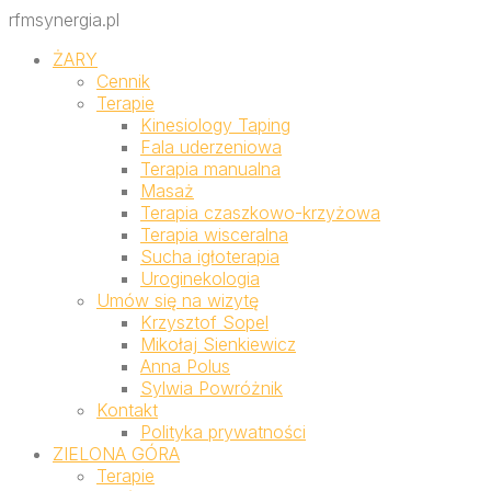
rfmsynergia.pl
ŻARY
Cennik
Terapie
Kinesiology Taping
Fala uderzeniowa
Terapia manualna
Masaż
Terapia czaszkowo-krzyżowa
Terapia wisceralna
Sucha igłoterapia
Uroginekologia
Umów się na wizytę
Krzysztof Sopel
Mikołaj Sienkiewicz
Anna Polus
Sylwia Powróżnik
Kontakt
Polityka prywatności
ZIELONA GÓRA
Terapie