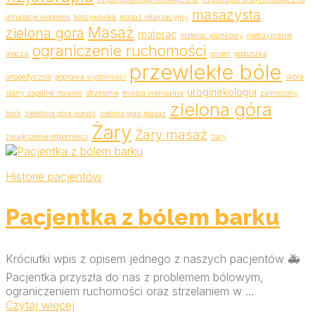
masazysta
inhalacje wodorem
koszykówka
masaz relaksacyjny
Masaż
zielona gora
materac
materac piankowy
nietrzymanie
ograniczenie ruchomości
moczu
onsen
poduszka
przewlekłe bóle
ortopedyczna
poprawa wydolności
skóra
uroginekologia
stany zapalne stawów
strzelanie
terapia manualna
zamrożony
zielona góra
bark
zielelona góra masaż
zielona gora masaz
Żary
Żary masaż
zwiększenie odporności
żary
Historie pacjentów
Pacjentka z bólem barku
Króciutki wpis z opisem jednego z naszych pacjentów 🚑
Pacjentka przyszła do nas z problemem bólowym,
ograniczeniem ruchomości oraz strzelaniem w ...
Czytaj więcej