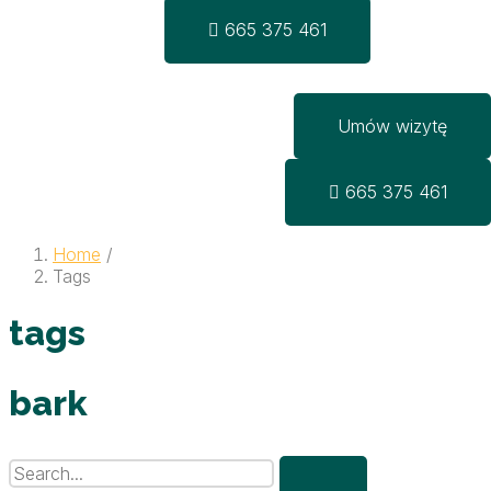
665 375 461
Umów wizytę
665 375 461
Home
/
Tags
tags
bark