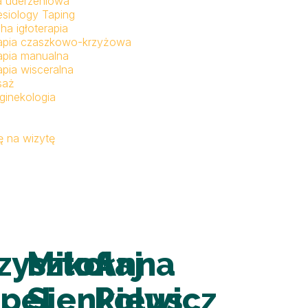
a uderzeniowa
esiology Taping
ha igłoterapia
apia czaszkowo-krzyżowa
apia manualna
apia wisceralna
saż
ginekologia
 na wizytę
zysztof
Mikołaj
Anna
pel
Sienkiewicz
Polus