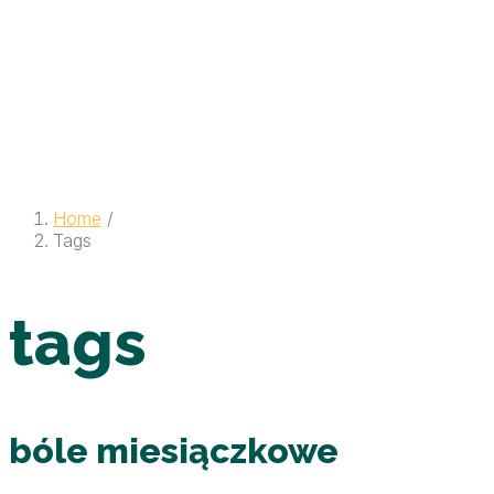
Home
/
Tags
tags
bóle miesiączkowe