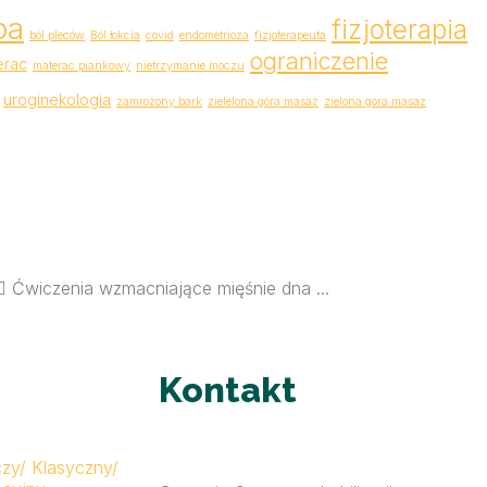
pa
fizjoterapia
ból pleców
Ból łokcia
covid
endometrioza
fizjoterapeuta
ograniczenie
erac
materac piankowy
nietrzymanie moczu
uroginekologia
zamrożony bark
zielelona góra masaż
zielona gora masaz
♀️ Ćwiczenia wzmacniające mięśnie dna ...
Kontakt
czy/ Klasyczny/