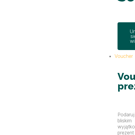
U
si
wi
Voucher
Vou
pre
Podaruj
bliskim
wyjątk
prezent