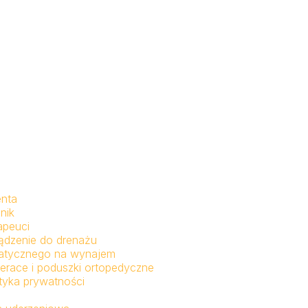
enta
nik
apeuci
ądzenie do drenażu
fatycznego na wynajem
erace i poduszki ortopedyczne
ityka prywatności