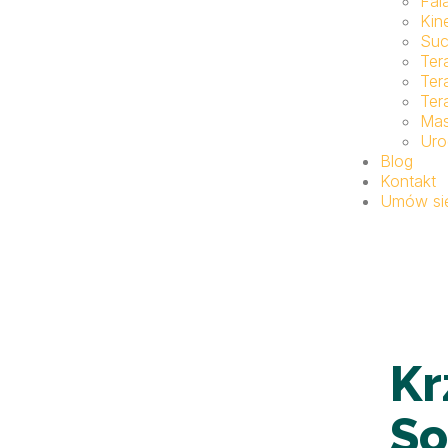
Fal
Kin
Suc
Ter
Ter
Ter
Ma
Uro
Blog
Kontakt
Umów się
Kr
So