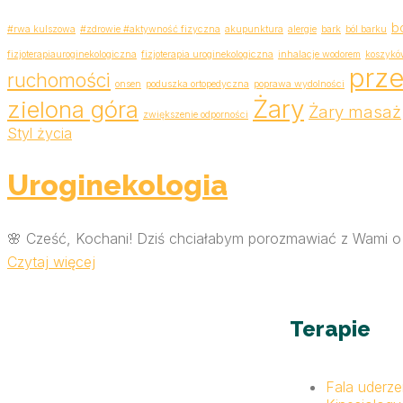
b
#rwa kulszowa
#zdrowie #aktywność fizyczna
akupunktura
alergie
bark
ból barku
fizjoterapiauroginekologiczna
fizjoterapia uroginekologiczna
inhalacje wodorem
koszykó
prze
ruchomości
onsen
poduszka ortopedyczna
poprawa wydolności
Żary
zielona góra
Żary masaż
zwiększenie odporności
Styl życia
Uroginekologia
🌸 Cześć, Kochani! Dziś chciałabym porozmawiać z Wami o ro
Czytaj więcej
Terapie
Fala uderz