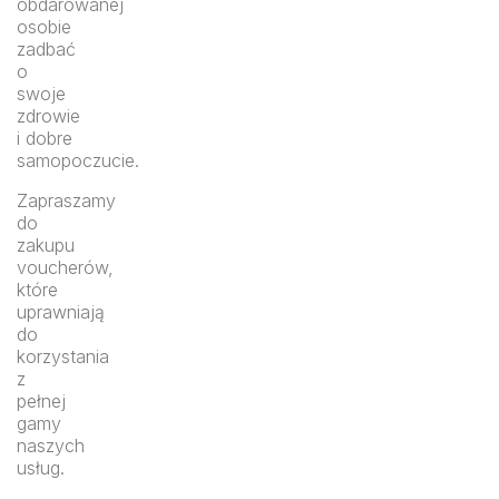
obdarowanej
osobie
zadbać
o
swoje
zdrowie
i dobre
samopoczucie.
Zapraszamy
do
zakupu
voucherów,
które
uprawniają
do
korzystania
z
pełnej
gamy
naszych
usług.