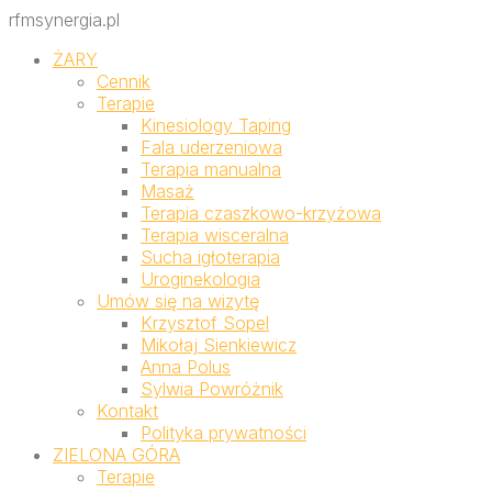
rfmsynergia.pl
ŻARY
Cennik
Terapie
Kinesiology Taping
Fala uderzeniowa
Terapia manualna
Masaż
Terapia czaszkowo-krzyżowa
Terapia wisceralna
Sucha igłoterapia
Uroginekologia
Umów się na wizytę
Krzysztof Sopel
Mikołaj Sienkiewicz
Anna Polus
Sylwia Powróżnik
Kontakt
Polityka prywatności
ZIELONA GÓRA
Terapie