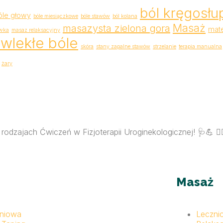
ból kręgosłu
óle głowy
bóle miesiączkowe
bóle stawów
ból kolana
Masaż
masazysta zielona gora
mat
wka
masaz relaksacyjny
wlekłe bóle
skóra
stany zapalne stawów
strzelanie
terapia manualna
żary
dzajach Ćwiczeń w Fizjoterapii Uroginekologicznej! 🩺💪 🏋️‍
Masaż
eniowa
Leczni