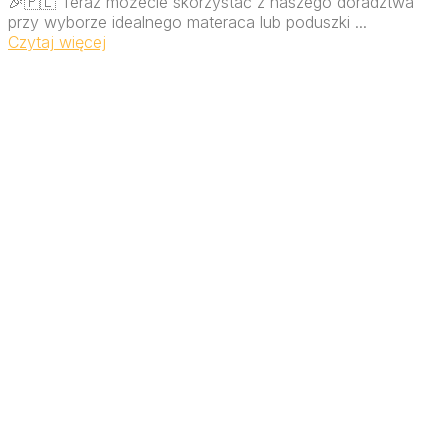
🎉🇵🇱 Teraz możecie skorzystać z naszego doradztwa
przy wyborze idealnego materaca lub poduszki ...
Czytaj więcej