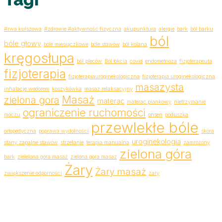
#rwa kulszowa
#zdrowie #aktywność fizyczna
akupunktura
alergie
bark
ból barku
ból
bóle głowy
bóle miesiączkowe
bóle stawów
ból kolana
kręgosłupa
ból pleców
Ból łokcia
covid
endometrioza
fizjoterapeuta
fizjoterapia
fizjoterapiauroginekologiczna
fizjoterapia uroginekologiczna
masazysta
inhalacje wodorem
koszykówka
masaz relaksacyjny
Masaż
zielona gora
materac
materac piankowy
nietrzymanie
ograniczenie ruchomości
moczu
onsen
poduszka
przewlekłe bóle
ortopedyczna
poprawa wydolności
skóra
uroginekologia
stany zapalne stawów
strzelanie
terapia manualna
zamrożony
zielona góra
bark
zielelona góra masaż
zielona gora masaz
Żary
Żary masaż
zwiększenie odporności
żary