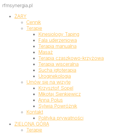
rfmsynergia.pl
ŻARY
Cennik
Terapie
Kinesiology Taping
Fala uderzeniowa
Terapia manualna
Masaż
Terapia czaszkowo-krzyżowa
Terapia wisceralna
Sucha igłoterapia
Uroginekologia
Umów się na wizytę
Krzysztof Sopel
Mikołaj Sienkiewicz
Anna Polus
Sylwia Powróżnik
Kontakt
Polityka prywatności
ZIELONA GÓRA
Terapie